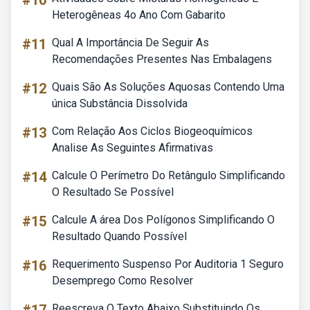
#10
Heterogêneas 4o Ano Com Gabarito
#11
Qual A Importância De Seguir As
Recomendações Presentes Nas Embalagens
#12
Quais São As Soluções Aquosas Contendo Uma
única Substância Dissolvida
#13
Com Relação Aos Ciclos Biogeoquímicos
Analise As Seguintes Afirmativas
#14
Calcule O Perímetro Do Retângulo Simplificando
O Resultado Se Possível
#15
Calcule A área Dos Polígonos Simplificando O
Resultado Quando Possível
#16
Requerimento Suspenso Por Auditoria 1 Seguro
Desemprego Como Resolver
Reescreva O Texto Abaixo Substituindo Os