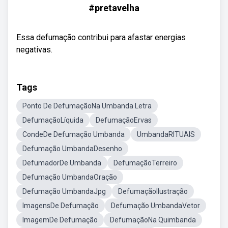
#pretavelha
Essa defumação contribui para afastar energias
negativas.
Tags
Ponto De DefumaçãoNa Umbanda Letra
DefumaçãoLíquida
DefumaçãoErvas
CondeDe Defumação Umbanda
UmbandaRITUAIS
Defumação UmbandaDesenho
DefumadorDe Umbanda
DefumaçãoTerreiro
Defumação UmbandaOração
Defumação UmbandaJpg
DefumaçãoIlustração
ImagensDe Defumação
Defumação UmbandaVetor
ImagemDe Defumação
DefumaçãoNa Quimbanda