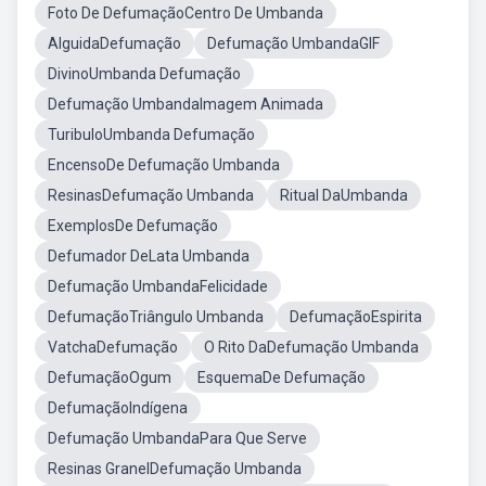
Foto De DefumaçãoCentro De Umbanda
AlguidaDefumação
Defumação UmbandaGIF
DivinoUmbanda Defumação
Defumação UmbandaImagem Animada
TuribuloUmbanda Defumação
EncensoDe Defumação Umbanda
ResinasDefumação Umbanda
Ritual DaUmbanda
ExemplosDe Defumação
Defumador DeLata Umbanda
Defumação UmbandaFelicidade
DefumaçãoTriângulo Umbanda
DefumaçãoEspirita
VatchaDefumação
O Rito DaDefumação Umbanda
DefumaçãoOgum
EsquemaDe Defumação
DefumaçãoIndígena
Defumação UmbandaPara Que Serve
Resinas GranelDefumação Umbanda