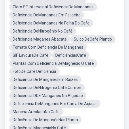
Cloro SE Interveinal DeficienciaDe Manganes
Deficiencia DeManganes Em Feijoeiro
Defisiencia DeManganes Na Folha Do Cafe
Deficiência DeNitrogênio No Café
Deficiencia Maganes Abacate
Sulco DeCafe Plantio
Tomate Com Deficiençia De Manganes
GIF LavouraDe Cafe
DeficiênciasCafé
Plantas Com Deficiência DeMagnesio O Cafe
FotoDe Café Deficiência
Deficiência De ManganêsEm Raízes
Deficiencia DeNitrogenio Café Conilon
Deficiencia DDE Manganes Na Algodao
Defociencia DeManganes Em Can a De Açucar
Mancha AreoladaNo Cafe
Deficiência De ManganêsNas Planta
Deficiência MagnésioNo Café