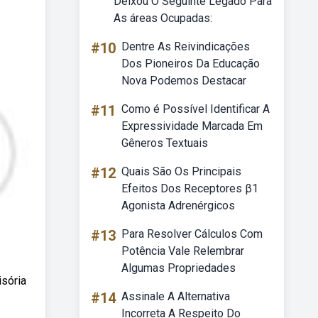
Deixou O Seguinte Legado Para
As áreas Ocupadas:
#10
Dentre As Reivindicações
Dos Pioneiros Da Educação
Nova Podemos Destacar
#11
Como é Possível Identificar A
Expressividade Marcada Em
Gêneros Textuais
#12
Quais São Os Principais
Efeitos Dos Receptores β1
Agonista Adrenérgicos
#13
Para Resolver Cálculos Com
Potência Vale Relembrar
Algumas Propriedades
isória
#14
Assinale A Alternativa
Incorreta A Respeito Do