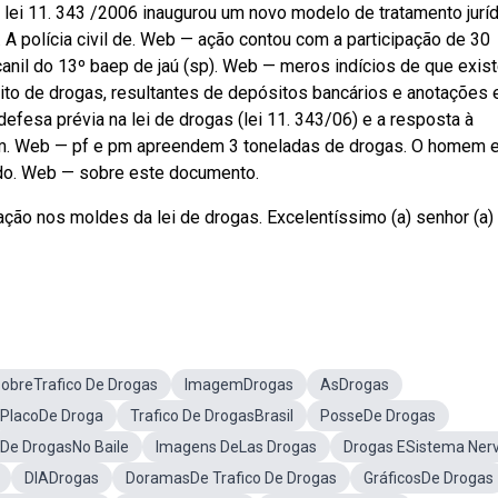
A lei 11. 343 /2006 inaugurou um novo modelo de tratamento jurí
 polícia civil de. Web — ação contou com a participação de 30
 canil do 13º baep de jaú (sp). Web — meros indícios de que exis
ito de drogas, resultantes de depósitos bancários e anotações
efesa prévia na lei de drogas (lei 11. 343/06) e a resposta à
m. Web — pf e pm apreendem 3 toneladas de drogas. O homem e
 do. Web — sobre este documento.
ção nos moldes da lei de drogas. Excelentíssimo (a) senhor (a)
SobreTrafico De Drogas
ImagemDrogas
AsDrogas
PlacoDe Droga
Trafico De DrogasBrasil
PosseDe Drogas
 De DrogasNo Baile
Imagens DeLas Drogas
Drogas ESistema Ner
DIADrogas
DoramasDe Trafico De Drogas
GráficosDe Drogas