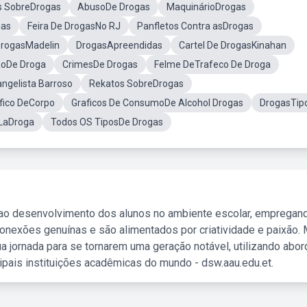
s SobreDrogas
AbusoDe Drogas
MaquinárioDrogas
gas
Feira De DrogasNo RJ
Panfletos Contra asDrogas
DrogasMadelin
DrogasApreendidas
Cartel De DrogasKinahan
oDe Droga
CrimesDe Drogas
Felme DeTrafeco De Droga
angelista Barroso
Rekatos SobreDrogas
fico DeCorpo
Graficos De ConsumoDe Alcohol Drogas
DrogasTip
LaDroga
Todos OS TiposDe Drogas
 ao desenvolvimento dos alunos no ambiente escolar, empregan
nexões genuínas e são alimentados por criatividade e paixão. 
a jornada para se tornarem uma geração notável, utilizando abo
ipais instituições acadêmicas do mundo - dsw.aau.edu.et.