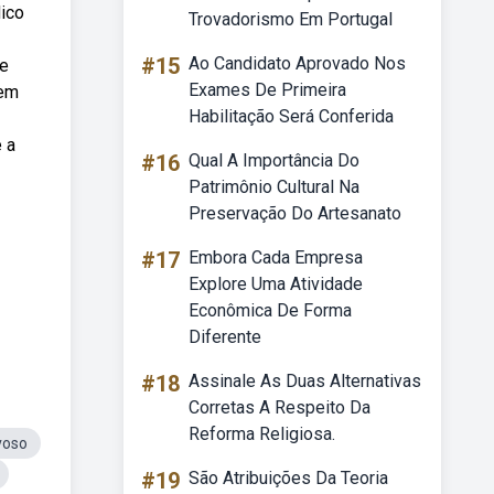
dico
Trovadorismo Em Portugal
#15
Ao Candidato Aprovado Nos
te
Exames De Primeira
 em
Habilitação Será Conferida
 a
#16
Qual A Importância Do
Patrimônio Cultural Na
Preservação Do Artesanato
#17
Embora Cada Empresa
Explore Uma Atividade
Econômica De Forma
Diferente
#18
Assinale As Duas Alternativas
Corretas A Respeito Da
Reforma Religiosa.
voso
#19
São Atribuições Da Teoria