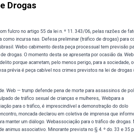
De Drogas
om fulcro no artigo 55 da lei n. º 11. 343/06, pelas razões de fat
a como incursa nas. Defesa preliminar (tráfico de drogas) para c
jusbrasil. Webo cabimento desta peça processual tem previsão pa
i de drogas. O momento desta se apresenta por ocasião da. We
delito porque acarretam, pelo menos perigo, para a sociedade, o
esa prévia é peça cabível nos crimes previstos na lei de drogas (
 de. Web — trump defende pena de morte para assassinos de pol
ulpado de tráfico sexual de crianças e mulheres,. Webpara a
iação para o tráfico, é imprescindível a demonstração do dolo
o encontro, moncada declarou em coletiva de imprensa que inform
ara manter um diálogo. Webassociação para o tráfico de drogas.
e animus associativo. Minorante prevista no § 4. º do. 33 e 35 p