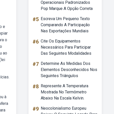
Operacionais Padronizados
Pop Marque A Opção Correta
#5
Escreva Um Pequeno Texto
Comparando A Participação
o e
Nas Exportações Mundiais
opiar
ra o
#6
Cite Os Equipamentos
bo
Necessários Para Participar
u ao
Das Seguintes Modalidades
lei
#7
Determine As Medidas Dos
Elementos Desconhecidos Nos
Seguintes Triângulos
ícias.
#8
Represente A Temperatura
Mostrada No Termômetro
ou à
Abaixo Na Escala Kelvin.
 Mera
#9
Neocolonialismo Europeu
ara