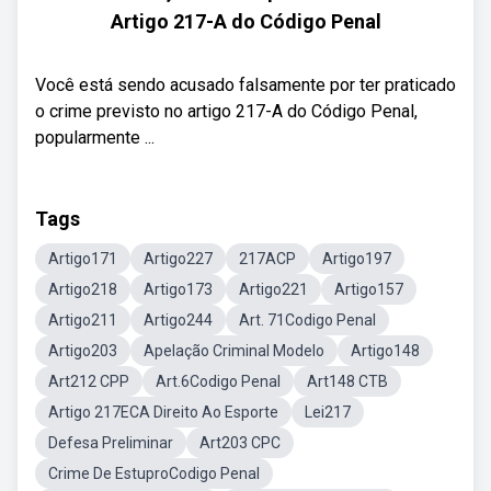
Artigo 217-A do Código Penal
Você está sendo acusado falsamente por ter praticado
o crime previsto no artigo 217-A do Código Penal,
popularmente ...
Tags
Artigo171
Artigo227
217ACP
Artigo197
Artigo218
Artigo173
Artigo221
Artigo157
Artigo211
Artigo244
Art. 71Codigo Penal
Artigo203
Apelação Criminal Modelo
Artigo148
Art212 CPP
Art.6Codigo Penal
Art148 CTB
Artigo 217ECA Direito Ao Esporte
Lei217
Defesa Preliminar
Art203 CPC
Crime De EstuproCodigo Penal