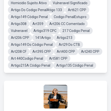
Homicidio Sujeito Ativo
Vulneravel Significado
Artigo Do Codigo PenalAtigo 133
Art621 CPP
Artigo149 Código Penal
Codigo PenalEstupro
Artigo308
Art359
Art206 CC Comentado
Vulneravel
Artigo319 CPC
217 Codigo Penal
Art206 CPP
141Artigo
Artigo213
Artigo149 Do Código Penal
Art29 Do CTB
Art208 CF
Art395 CPP
Art400 CPP
Art240 CPP
Art 440Codigo Penal
Art581 CPP
Artigo215A Código Penal
Artigo135 Código Penal