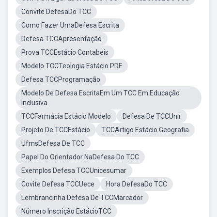
Convite DefesaDo TCC
Como Fazer UmaDefesa Escrita
Defesa TCCApresentação
Prova TCCEstácio Contabeis
Modelo TCCTeologia Estácio PDF
Defesa TCCProgramação
Modelo De Defesa EscritaEm Um TCC Em Educação
Inclusiva
TCCFarmácia Estácio Modelo
Defesa De TCCUnir
Projeto De TCCEstácio
TCCArtigo Estácio Geografia
UfmsDefesa De TCC
Papel Do Orientador NaDefesa Do TCC
Exemplos Defesa TCCUnicesumar
Covite Defesa TCCUece
Hora DefesaDo TCC
Lembrancinha Defesa De TCCMarcador
Número Inscrição EstácioTCC