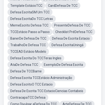
Template EstácioTCC
CardDefesa De TCC
Defesa EscritaSM Um TCC
Defesa EscritaDo TCC Letras
MemeEscrito Defesa TCC
PresenteDefesa De TCC
TCCEstácio Passo a Passo
Checklist PréDefesa TCC
BanerDe Defesa De TCC
Defesa De Escrita Estacio
TrabalhoDe Defesa TCC
Defesa EscritaUningá
TCCEAD Estácio Modelo
Defesa Escrita Do TCCTeras Ingles
AtaDe Defesa TCC
ExemploDe Defesa Escrita
Defesa De TCCBarne
Defesa Escrita TCCEstácio Administração
Defesa EscritoO TCC Estacio
Defesa De Escrita TCC EstacioCiencias Contabeis
ContracapaTCC Defesa
Como Divulgar aDefesa Do TCC
ArteDefesa De TCC