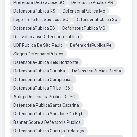
Prefeitura DeSão José SC
DefensoriaPublica PR
DefensoriaPublica RS
DefensoriaPublica Mg
Logo PrefeituraSão José SC
DefensoriaPublica Sp
DefensoriaPublica ES
DefensoriaPublica MS
Rosivaldo JoseDefensoria Pública
UDF Publica De São Paulo
DefensoriaPublica Pe
Slogan DefensoriaPublica
DefensoriaPublica Belo Horizonte
DefensoriaPublica Curitiba
DefensoriaPublica Penha
DefensoriaPublica Carapicuiba
DefensoriaPublica PR Lei 136
Antiga DefensoriaPublica De SC
Defensoria PublicaSanta Catarina
DefensoriaPublica Sao Jose Do Egito
Banner Sobre a Defensoria Publica
DefensoriaPublica Guaruja Endereço