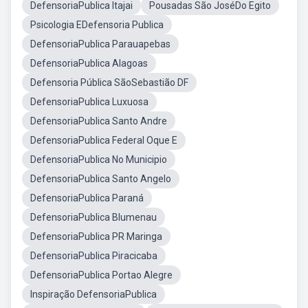
DefensoriaPublica Itajai
Pousadas São JoséDo Egito
Psicologia EDefensoria Publica
DefensoriaPublica Parauapebas
DefensoriaPublica Alagoas
Defensoria Pública SãoSebastião DF
DefensoriaPublica Luxuosa
DefensoriaPublica Santo Andre
DefensoriaPublica Federal Oque E
DefensoriaPublica No Municipio
DefensoriaPublica Santo Angelo
DefensoriaPublica Paraná
DefensoriaPublica Blumenau
DefensoriaPublica PR Maringa
DefensoriaPublica Piracicaba
DefensoriaPublica Portao Alegre
Inspiração DefensoriaPublica