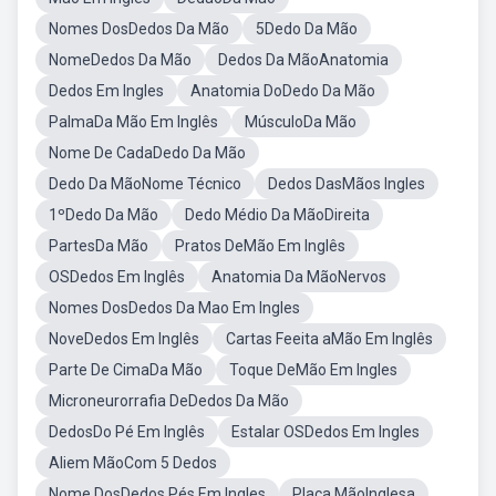
Nomes DosDedos Da Mão
5Dedo Da Mão
NomeDedos Da Mão
Dedos Da MãoAnatomia
Dedos Em Ingles
Anatomia DoDedo Da Mão
PalmaDa Mão Em Inglês
MúsculoDa Mão
Nome De CadaDedo Da Mão
Dedo Da MãoNome Técnico
Dedos DasMãos Ingles
1ºDedo Da Mão
Dedo Médio Da MãoDireita
PartesDa Mão
Pratos DeMão Em Inglês
OSDedos Em Inglês
Anatomia Da MãoNervos
Nomes DosDedos Da Mao Em Ingles
NoveDedos Em Inglês
Cartas Feeita aMão Em Inglês
Parte De CimaDa Mão
Toque DeMão Em Ingles
Microneurorrafia DeDedos Da Mão
DedosDo Pé Em Inglês
Estalar OSDedos Em Ingles
Aliem MãoCom 5 Dedos
Nome DosDedos Pés Em Ingles
Placa MãoInglesa