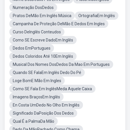
Numeração DosDedos
Pratos DeMão Em Inglês Música
OrtografiaEm Inglês
Campanha De Proteção DeMão E Dedos Em Ingles
Curso DeInglês Conteudos
Como SE Escreve DadoEm Inglês
Dedos EmPortugues
Dedos Coloridos Até 10Em Inglês
Musical Dos Nomes DosDedos Da Mao Em Portugues
Quando SE FalaEm Inglês Dedo Do Pé
Loge BomE Mão Em Ingles
Como SE Fala Em InglêsMeda Aquele Caixa
Imagens BraçosEm Inglês
En Costa UmDedo No Olho Em Inglês
Significado DaPosição Dos Dedos
Qual É a PalmaDa Mão
Dedo Da MãoRachado Como Chama