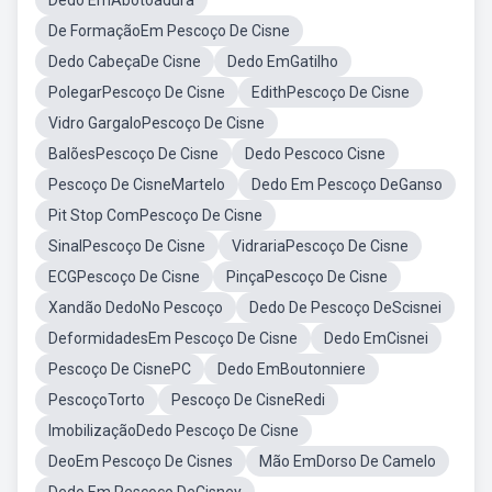
Dedo EmAbotoadura
De FormaçãoEm Pescoço De Cisne
Dedo CabeçaDe Cisne
Dedo EmGatilho
PolegarPescoço De Cisne
EdithPescoço De Cisne
Vidro GargaloPescoço De Cisne
BalõesPescoço De Cisne
Dedo Pescoco Cisne
Pescoço De CisneMartelo
Dedo Em Pescoço DeGanso
Pit Stop ComPescoço De Cisne
SinalPescoço De Cisne
VidrariaPescoço De Cisne
ECGPescoço De Cisne
PinçaPescoço De Cisne
Xandão DedoNo Pescoço
Dedo De Pescoço DeScisnei
DeformidadesEm Pescoço De Cisne
Dedo EmCisnei
Pescoço De CisnePC
Dedo EmBoutonniere
PescoçoTorto
Pescoço De CisneRedi
ImobilizaçãoDedo Pescoço De Cisne
DeoEm Pescoço De Cisnes
Mão EmDorso De Camelo