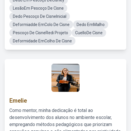
Dedo Em Pescoço DeCisney
LesãoEm Pescoço De Cisne
Dedo Pescoço De CisneInicial
Deformiadde EmColo De Cisne
Dedo EmMalho
Pescoço De CisneRedi Projeto
CuelloDe Cisne
Deformidade EmColho De Cisne
Emelie
Como mentor, minha dedicação é total ao
desenvolvimento dos alunos no ambiente escolar,
empregando métodos pedagógicos que priorizam