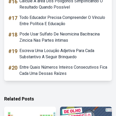
#16
Calcule A área Dos Polígonos Simplificando O
Resultado Quando Possível
#17
Todo Educador Precisa Compreender O Vínculo
Entre Política E Educação
#18
Pode Usar Sulfato De Neomicina Bacitracina
Zincica Nas Partes íntimas
#19
Escreva Uma Locução Adjetiva Para Cada
Substantivo A Seguir Brinquedo
#20
Entre Quais Números Inteiros Consecutivos Fica
Cada Uma Dessas Raízes
Related Posts