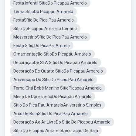
Festa Infantil SitioDo Picapau Amarelo
Tema SitioDo Picapáu Amarelo
FestaSítio Do Pica Pau Amarelo
Sitio DoPicapáu Amarelo Cenário
MesversárioSítio Do Pica Pau Amarelo
Festa Sitio Do PicaPal Amrelo
Ornamentação SitioDo Picapáu Amarelo
DecoraçãoDe SLA Sitio Do Picapáu Amarelo
Decoração De Quarto SitioDo Picapau Amarelo
Aniversario Do SitioDo Picau Pau Amarelo
Tema Chá Bebê Menino SitioPicapau Amarelo
Mesa De Doces SitioDo Picapau Amarelo
Sítio Do Pica Pau AmareloAniversário Simples
Arco De BolaSítio Do Pica Pau Amarelo
Decoração Ao Ar LivreDo Sitio Do Picapau Amarelo
Sitio Do Picapau AmareloDecoracao De Sala