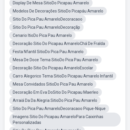
Display De Mesa SitioDo Picapau Amarelo
Modelos De Decorações SitioDo Picapáu Amarelo
Sitio Do Pica Pau AmareloDecoracaoo
Sitio Do Pica Pau AmareloDecoraçãp
Cenario ItioDo Pica Pau Amarelo
Decoração Sitio Do Picapau AmareloChá De Fralda
Festa Nfantil SitioDo Pica Pau Amarelo
Mesa De Doce Tema SitioDo Pica Pau Amarelo
Decoração Sitio Do Picapau AmareloEscolar
Carro Alegorico Tema SitioDo Picapau Amarelo Infantil
Mesa Convidados SitioDo Pica Pau Amarelo
Decoração Em Eva DoSitio Do Picapau Maerleo
Arraiá Da Da Alegria SitioDo Pica Pau Amarelo
Sitio Do Pica Pau AmareloDecoracaoo Pique-Nique
Imagens Sitio Do Picapau AmareloPara Caixinhas
Personalizadas