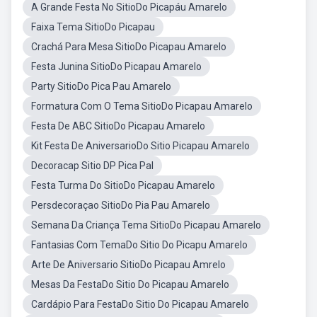
A Grande Festa No SitioDo Picapáu Amarelo
Faixa Tema SitioDo Picapau
Crachá Para Mesa SitioDo Picapau Amarelo
Festa Junina SitioDo Picapau Amarelo
Party SitioDo Pica Pau Amarelo
Formatura Com O Tema SitioDo Picapau Amarelo
Festa De ABC SitioDo Picapau Amarelo
Kit Festa De AniversarioDo Sitio Picapau Amarelo
Decoracap Sitio DP Pica Pal
Festa Turma Do SitioDo Picapau Amarelo
Persdecoraçao SitioDo Pia Pau Amarelo
Semana Da Criança Tema SitioDo Picapau Amarelo
Fantasias Com TemaDo Sitio Do Picapu Amarelo
Arte De Aniversario SitioDo Picapau Amrelo
Mesas Da FestaDo Sitio Do Picapau Amarelo
Cardápio Para FestaDo Sitio Do Picapau Amarelo