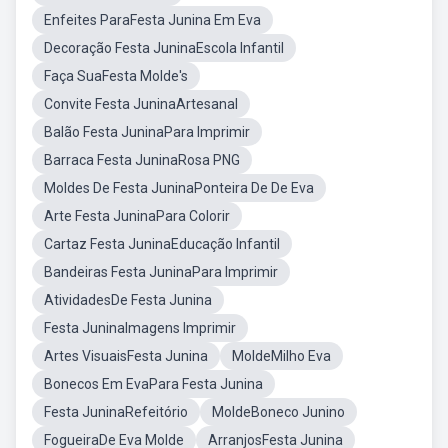
Enfeites ParaFesta Junina Em Eva
Decoração Festa JuninaEscola Infantil
Faça SuaFesta Molde's
Convite Festa JuninaArtesanal
Balão Festa JuninaPara Imprimir
Barraca Festa JuninaRosa PNG
Moldes De Festa JuninaPonteira De De Eva
Arte Festa JuninaPara Colorir
Cartaz Festa JuninaEducação Infantil
Bandeiras Festa JuninaPara Imprimir
AtividadesDe Festa Junina
Festa JuninaImagens Imprimir
Artes VisuaisFesta Junina
MoldeMilho Eva
Bonecos Em EvaPara Festa Junina
Festa JuninaRefeitório
MoldeBoneco Junino
FogueiraDe Eva Molde
ArranjosFesta Junina