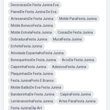
DecoracaoDe Festa Junina Eva
PainelDe Festa Junina De Eva
ArtesanatoDe Festa Junina
Molde ParaFesta Junina
Molde BonecoFesta Junina
Molde EstrelaFesta Junina
CoisasDe Festa Junina
DobraduraFesta Junina
MuralFesta Junina
EnfeiteFesta Junina
Atividade EspantalhoFesta Junina
BonequinhosDe Festa Junina
ArcoDe Festa Junina
CaipirinhaFesta Junina
AdesivosFesta Junina
PlaquinhasDe Festa Junina
Festa JuninaPreto E Branco
Molde BalãoDe Eva Festa Junina
BandeirinhaDe Festa Junina
CaipiraFesta Junina
LembrancinhaFesta Junina
Artes ParaFesta Junina
Festa JuninaClip Art