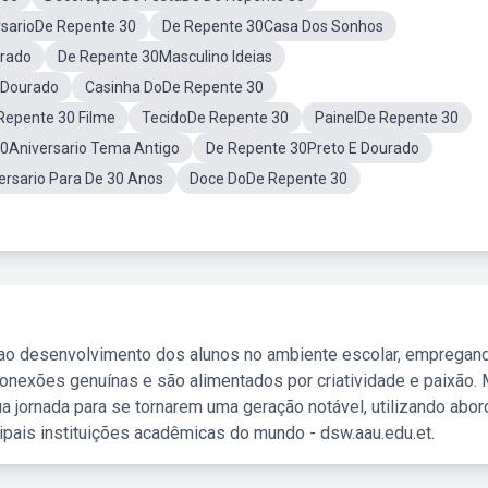
rsarioDe Repente 30
De Repente 30Casa Dos Sonhos
irado
De Repente 30Masculino Ideias
0Dourado
Casinha DoDe Repente 30
Repente 30 Filme
TecidoDe Repente 30
PainelDe Repente 30
30Aniversario Tema Antigo
De Repente 30Preto E Dourado
rsario Para De 30 Anos
Doce DoDe Repente 30
 ao desenvolvimento dos alunos no ambiente escolar, empregan
nexões genuínas e são alimentados por criatividade e paixão. 
a jornada para se tornarem uma geração notável, utilizando abo
ipais instituições acadêmicas do mundo - dsw.aau.edu.et.