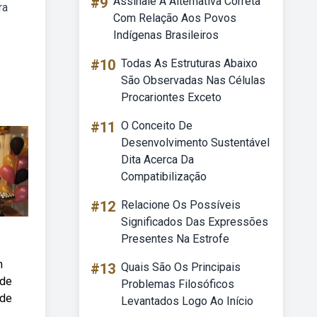
#9
Assinale A Alternativa Correta
ra
Com Relação Aos Povos
Indígenas Brasileiros
#10
Todas As Estruturas Abaixo
São Observadas Nas Células
Procariontes Exceto
#11
O Conceito De
Desenvolvimento Sustentável
Dita Acerca Da
Compatibilização
#12
Relacione Os Possíveis
Significados Das Expressões
Presentes Na Estrofe
m
#13
Quais São Os Principais
 de
Problemas Filosóficos
 de
Levantados Logo Ao Início