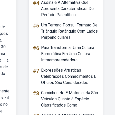
#4
Assinale A Alternativa Que
Apresenta Características Do
Período Paleolítico
#5
Um Terreno Possui Formato De
ete
Triângulo Retângulo Com Lados
oções
Perpendiculares
o.
r 30
#6
Para Transformar Uma Cultura
uma
Burocrática Em Uma Cultura
Intraempreendedora
b — a
es de
#7
Expressões Artísticas
ndo
Celebrações Conhecimentos E
Ofícios São Considerados
lmente
#8
Caminhonete E Motocicleta São
s, kit
Veículos Quanto à Espécie
io no
Classificados Como
de