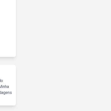
do
Minha
rdagens