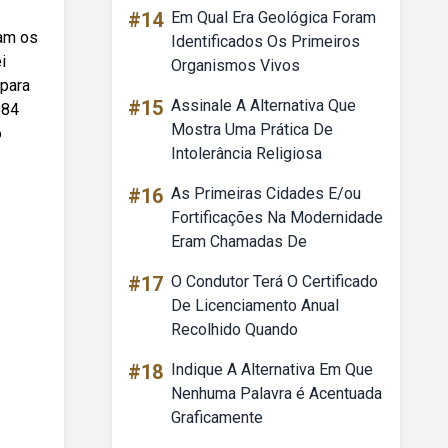
#14
Em Qual Era Geológica Foram
iam os
Identificados Os Primeiros
i
Organismos Vivos
 para
#15
Assinale A Alternativa Que
584
Mostra Uma Prática De
o
Intolerância Religiosa
#16
As Primeiras Cidades E/ou
Fortificações Na Modernidade
Eram Chamadas De
#17
O Condutor Terá O Certificado
De Licenciamento Anual
Recolhido Quando
#18
Indique A Alternativa Em Que
Nenhuma Palavra é Acentuada
Graficamente