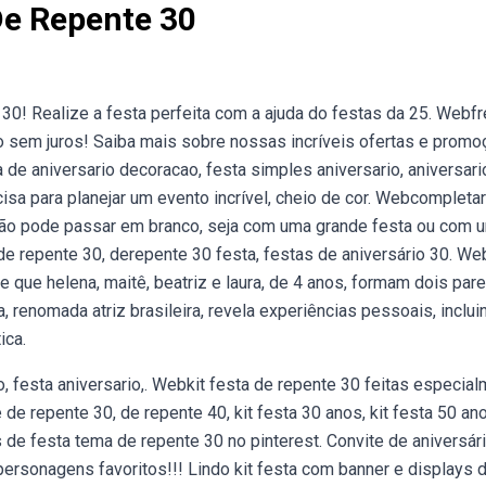
De Repente 30
30! Realize a festa perfeita com a ajuda do festas da 25. Webfr
do sem juros! Saiba mais sobre nossas incríveis ofertas e prom
de aniversario decoracao, festa simples aniversario, aniversari
isa para planejar um evento incrível, cheio de cor. Webcompleta
não pode passar em branco, seja com uma grande festa ou com 
e repente 30, derepente 30 festa, festas de aniversário 30. We
se que helena, maitê, beatriz e laura, de 4 anos, formam dois par
, renomada atriz brasileira, revela experiências pessoais, inclui
ica.
, festa aniversario,. Webkit festa de repente 30 feitas especia
e repente 30, de repente 40, kit festa 30 anos, kit festa 50 ano
de festa tema de repente 30 no pinterest. Convite de aniversár
rsonagens favoritos!!! Lindo kit festa com banner e displays 