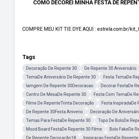
COMO DECOREI MINHA FESTA DE REPENTE 3
COMPRE MEU KIT TIE DYE AQUI : estrela.com.br/kit
Tags
Decoração De Repente 30
De Repente 30 Aniversário
TemaDe Aniversário De Repente 30
Festa TemaDe Re
Iamgem De Repente 30Decoracao
Decorar FestaDe R
Centro De MesaDe Repente 30
Festa Com TemaDe Re
Filme De RepenteTrinta Decoração
Festa InspiradaDe
De Repente 30Festa Aniverio
Decoração De Aniversár
Temas Para FestaDe Repente 30
Topo De BoloDe Rep
Mood Board FestaDe Repente 30 Filme
Bolo FakeDe R
De Repente Decoração18
Inspiraçao FestaDe Repente