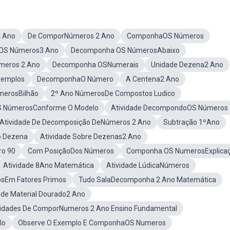
2 Ano
De ComporNúmeros 2 Ano
ComponhaOS Números
OS Números3 Ano
Decomponha OS NúmerosAbaixo
eros 2 Ano
Decomponha OSNumerais
Unidade Dezena2 Ano
xemplos
DecomponhaO Número
A Centena2 Ano
erosBilhão
2º Ano NúmerosDe Compostos Ludico
 NúmerosConforme O Modelo
Atividade DecompondoOS Números
Atividade De Decomposição DeNúmeros 2 Ano
Subtração 1ºAno
o Dezena
Atividade Sobre Dezenas2 Ano
o 90
Com PosiçãoDos Números
Componha OS NumerosExplica
Atividade 8Ano Matemática
Atividade LúdicaNúmeros
sEm Fatores Primos
Tudo SalaDecomponha 2 Ano Matemática
ade Material Dourado2 Ano
vidades De ComporNumeros 2 Ano Ensino Fundamental
lo
Observe O Exemplo E ComponhaOS Numeros