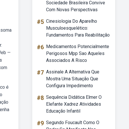
Sociedade Brasileira Convive
Com Novas Perspectivas
#5
Cinesiologia Do Aparelho
Musculoesquelético:
a soma
Fundamentos Para Reabilitação
r.
#6
Medicamentos Potencialmente
Web —
Perigosos Mpp Sao Aqueles
s
Associados A Risco
 com
#7
Assinale A Alternativa Que
Mostra Uma Situação Que
Configura Impedimento
ico é
so
#8
Sequência Didática Elmer O
ação
Elefante Xadrez Atividades
tenha
Educação Infantil
#9
Segundo Foucault Como O