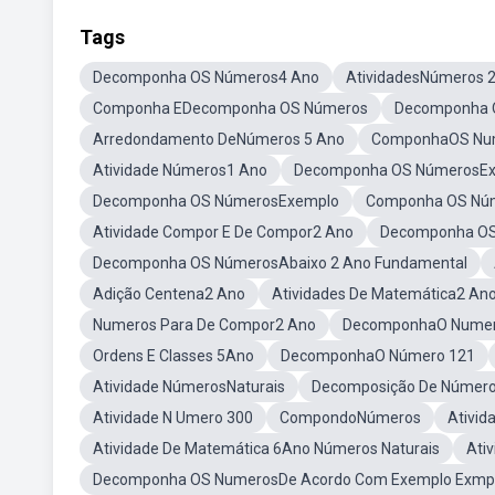
Tags
Decomponha OS Números4 Ano
AtividadesNúmeros 
Componha EDecomponha OS Números
Decomponha 
Arredondamento DeNúmeros 5 Ano
ComponhaOS Num
Atividade Números1 Ano
Decomponha OS NúmerosE
Decomponha OS NúmerosExemplo
Componha OS Núm
Atividade Compor E De Compor2 Ano
Decomponha OS
Decomponha OS NúmerosAbaixo 2 Ano Fundamental
Adição Centena2 Ano
Atividades De Matemática2 An
Numeros Para De Compor2 Ano
DecomponhaO Numer
Ordens E Classes 5Ano
DecomponhaO Número 121
Atividade NúmerosNaturais
Decomposição De Número
Atividade N Umero 300
CompondoNúmeros
Ativid
Atividade De Matemática 6Ano Números Naturais
Ati
Decomponha OS NumerosDe Acordo Com Exemplo Exmp