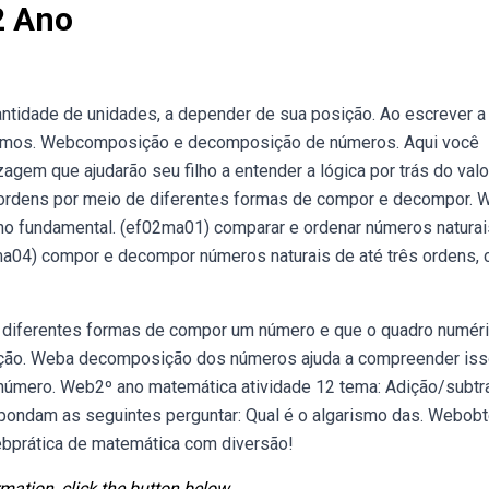
2 Ano
tidade de unidades, a depender de sua posição. Ao escrever 
stamos. Webcomposição e decomposição de números. Aqui você
agem que ajudarão seu filho a entender a lógica por trás do valo
ordens por meio de diferentes formas de compor e decompor. 
no fundamental. (ef02ma01) comparar e ordenar números naturai
ma04) compor e decompor números naturais de até três ordens,
 diferentes formas de compor um número e que o quadro numér
mação. Weba decomposição dos números ajuda a compreender is
número. Web2º ano matemática atividade 12 tema: Adição/subtr
pondam as seguintes perguntar: Qual é o algarismo das. Webob
Webprática de matemática com diversão!
mation, click the button below.