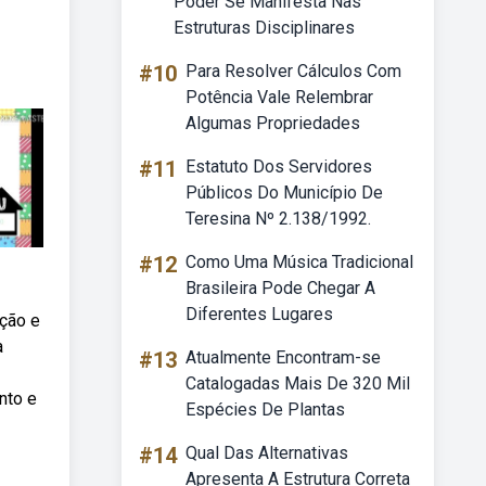
Poder Se Manifesta Nas
Estruturas Disciplinares
#10
Para Resolver Cálculos Com
Potência Vale Relembrar
Algumas Propriedades
#11
Estatuto Dos Servidores
Públicos Do Município De
Teresina Nº 2.138/1992.
#12
Como Uma Música Tradicional
Brasileira Pode Chegar A
Diferentes Lugares
ição e
a
#13
Atualmente Encontram-se
Catalogadas Mais De 320 Mil
nto e
Espécies De Plantas
#14
Qual Das Alternativas
Apresenta A Estrutura Correta