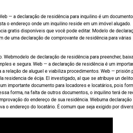
 Web — a declaração de residência para inquilino é um documento
atesta o endereço onde um inquilino reside em um imóvel alugado.
ia gratis disponíveis que você pode editar. Modelo de declara
m de uma declaração de comprovante de residência para várias
o. Webmodelo de declaração de residência para preencher, baixa
mples e segura. Web — a declaração de residência é um importa
 a relação de aluguel e viabiliza procedimentos. Web — prisión 
residencia de écija. El investigado, al que se atribuye un delit
 um importante documento para locadores e locatários, pois for
ssa forma, na falta de outros documentos, o inquilino terá de re
 comprovação do endereço de sua residência. Webuma declaração
va o endereço do locatário. É comum que seja exigido por diver