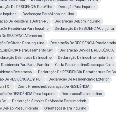
aração De RESIDÊNCIA ParaFilho
DeclaçãoPara Inquilino
 Inquilino
Declaraçao ParaMinha Inquilino
ração De ResidenciaDetran-RJ
Declaração DeBom Inquilino
De Residência Para Inquilino
Declaração De RESIDÊNCIAConjunta
o De RESIDÊNCIATerceiros
ção DeDireito Para Inquilino
Declaração De RESIDÊNCIA ParaMorado
RESIDÊNCIA ParaCasamento Civil
Declaração DeVida E RESIDÊNCIA
claração DeEntrada De Inquilino
Declaração De InquilinoImobiliária
 Residencia ParaBolsa Família
Carta Para InquilinoDesocupar Casa
idencia Declaracao
Declaração De RESIDÊNCIA ParaAbertura De Co
ção De RESIDÊNCIAEm PDF
Declaracao De ResidenciaNo Exterior
nciaTXT
Como PreencherDeclaração De RESIDÊNCIA
ção De RESIDÊNCIA Para Inquilino
DeclaracoaPara Inquilino
n Ce
Declaração Simples DeMoradia Para Imprimir
o DeNão Possuir Renda
OrientaçõesPara Inquilino