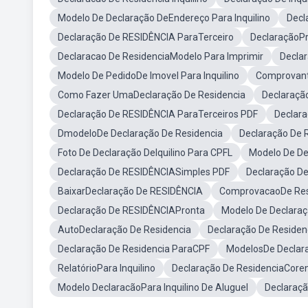
Modelo De Declaração DeEndereço Para Inquilino
Decl
Declaração De RESIDÊNCIA ParaTerceiro
DeclaraçãoPra
Declaracao De ResidenciaModelo Para Imprimir
Decla
Modelo De PedidoDe Imovel Para Inquilino
Comprovante
Como Fazer UmaDeclaração De Residencia
Declaraçã
Declaração De RESIDÊNCIA ParaTerceiros PDF
Declara
DmodeloDe Declaração De Residencia
Declaração De 
Foto De Declaração DeIquilino Para CPFL
Modelo De De
Declaração De RESIDÊNCIASimples PDF
Declaração De
BaixarDeclaração De RESIDÊNCIA
ComprovacaoDe Res
Declaração De RESIDÊNCIAPronta
Modelo De Declara
AutoDeclaração De Residencia
Declaração De Reside
Declaração De Residencia ParaCPF
ModelosDe Declara
RelatórioPara Inquilino
Declaração De ResidenciaCore
Modelo DeclaracãoPara Inquilino De Aluguel
Declaraçã