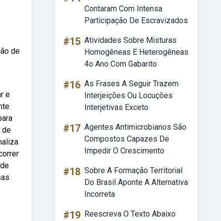
Contaram Com Intensa
Participação De Escravizados
#15
Atividades Sobre Misturas
ção de
Homogêneas E Heterogêneas
4o Ano Com Gabarito
#16
As Frases A Seguir Trazem
r e
Interjeições Ou Locuções
nte
Interjetivas Exceto
para
#17
Agentes Antimicrobianos São
o de
Compostos Capazes De
maliza
Impedir O Crescimento
correr
 de
#18
Sobre A Formação Territorial
sas
Do Brasil Aponte A Alternativa
Incorreta
#19
Reescreva O Texto Abaixo