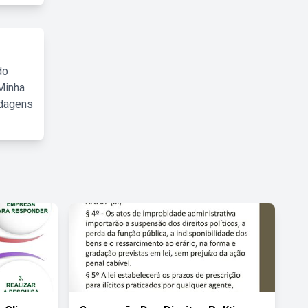
do
Minha
rdagens