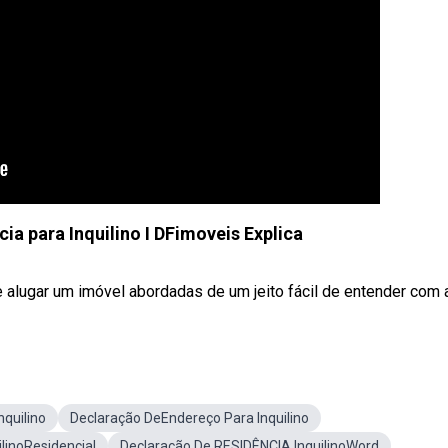
ia para Inquilino I DFimoveis Explica
alugar um imóvel abordadas de um jeito fácil de entender com a 
nquilino
Declaração DeEndereço Para Inquilino
linoResidencial
Declaração De RESIDÊNCIA InquilinoWord