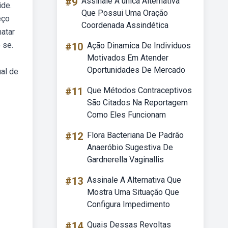
#9
Assinale A única Alternativa
ide.
Que Possui Uma Oração
eço
Coordenada Assindética
atar
 se.
#10
Ação Dinamica De Individuos
Motivados Em Atender
Oportunidades De Mercado
al de
#11
Que Métodos Contraceptivos
São Citados Na Reportagem
Como Eles Funcionam
#12
Flora Bacteriana De Padrão
Anaeróbio Sugestiva De
Gardnerella Vaginallis
#13
Assinale A Alternativa Que
Mostra Uma Situação Que
Configura Impedimento
#14
Quais Dessas Revoltas