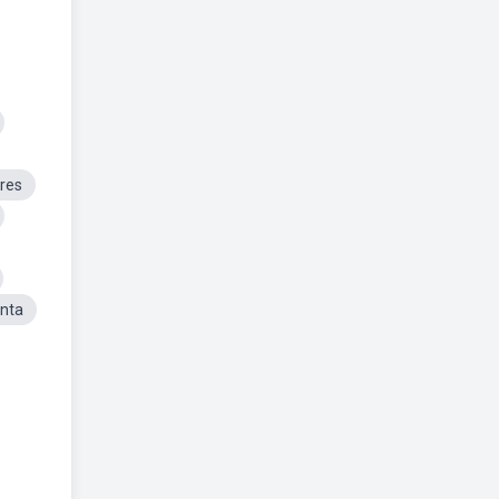
res
nta