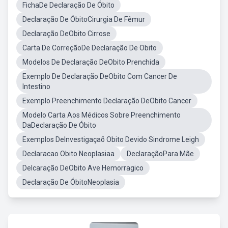
FichaDe Declaração De Óbito
Declaração De ÓbitoCirurgia De Fêmur
Declaração DeObito Cirrose
Carta De CorreçãoDe Declaração De Obito
Modelos De Declaração DeObito Prenchida
Exemplo De Declaração DeObito Com Cancer De
Intestino
Exemplo Preenchimento Declaração DeObito Cancer
Modelo Carta Aos Médicos Sobre Preenchimento
DaDeclaração De Óbito
Exemplos DeInvestigaçaõ Obito Devido Sindrome Leigh
Declaracao Obito Neoplasiaa
DeclaraçãoPara Mãe
Delcaração DeObito Ave Hemorragico
Declaração De ÓbitoNeoplasia