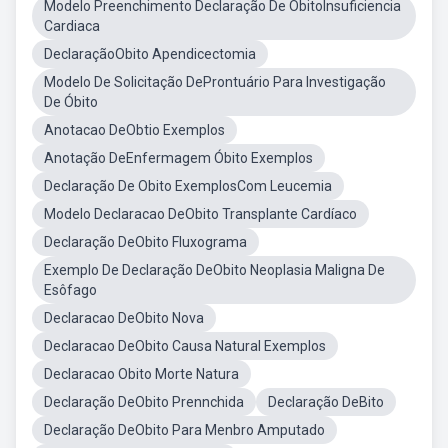
Modelo Preenchimento Declaração De ÓbitoInsuficiencia
Cardiaca
DeclaraçãoObito Apendicectomia
Modelo De Solicitação DeProntuário Para Investigação
De Óbito
Anotacao DeObtio Exemplos
Anotação DeEnfermagem Óbito Exemplos
Declaração De Obito ExemplosCom Leucemia
Modelo Declaracao DeObito Transplante Cardíaco
Declaração DeObito Fluxograma
Exemplo De Declaração DeObito Neoplasia Maligna De
Esôfago
Declaracao DeObito Nova
Declaracao DeObito Causa Natural Exemplos
Declaracao Obito Morte Natura
Declaração DeObito Prennchida
Declaração DeBito
Declaração DeObito Para Menbro Amputado