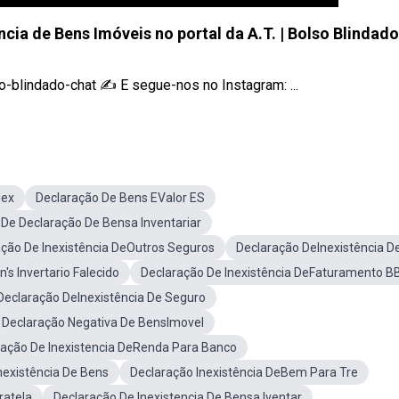
cia de Bens Imóveis no portal da A.T. | Bolso Blindado
o-blindado-chat ✍ E segue-nos no Instagram: ...
dex
Declaração De Bens EValor ES
De Declaração De Bensa Inventariar
ção De Inexistência DeOutros Seguros
Declaração DeInexistência D
's Invertario Falecido
Declaração De Inexistência DeFaturamento B
Declaração DeInexistência De Seguro
Declaração Negativa De BensImovel
ração De Inexistencia DeRenda Para Banco
existência De Bens
Declaração Inexistência DeBem Para Tre
ratela
Declaração De Inexistencia De Bensa Iventar