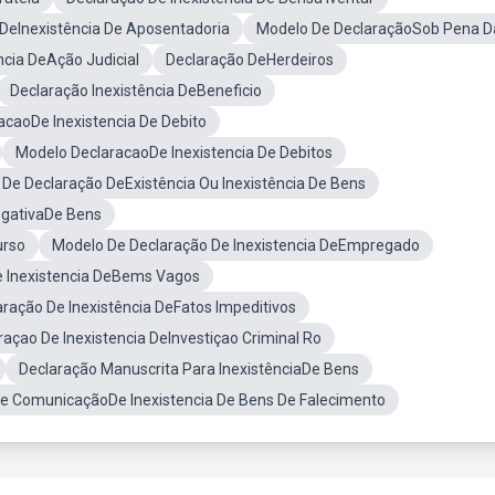
DeInexistência De Aposentadoria
Modelo De DeclaraçãoSob Pena Da
ncia DeAção Judicial
Declaração DeHerdeiros
Declaração Inexistência DeBeneficio
acaoDe Inexistencia De Debito
Modelo DeclaracaoDe Inexistencia De Debitos
De Declaração DeExistência Ou Inexistência De Bens
egativaDe Bens
urso
Modelo De Declaração De Inexistencia DeEmpregado
e Inexistencia DeBems Vagos
aração De Inexistência DeFatos Impeditivos
raçao De Inexistencia DeInvestiçao Criminal Ro
Declaração Manuscrita Para InexistênciaDe Bens
e ComunicaçãoDe Inexistencia De Bens De Falecimento