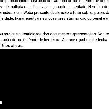
 petição inicial para ação declaratória de inexistência de débi
de múltipla escolha e veja o gabarito comentado. Herdeiro de
ariados além. Weba presente declaração é feita sob as penas da 
alsidade, ficará sujeita às sanções previstas no código penal e à
 ou arrolar e autenticidade dos documentos apresentados. Nos t
ração de inexistência de herdeiros. Acesse o jusbrasil e tenha
iários oficiais.