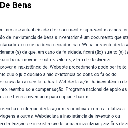
 De Bens
 ou arrolar e autenticidade dos documentos apresentados nos t
ção de inexistência de bens a inventariar é um documento que at
entariados, ou que os bens deixados são. Weba presente declar
clarante (s) de que, em caso de falsidade, ficará (ão) sujeito (a) (
suir bens imóveis e outros valores, além de declarar a
provar a inexistência de. Webeste procedimento pode ser feito,
ente que o juiz declare a não existência de bens do falecido.
ões enviadas à receita federal. Webdeclaração de inexistência d
cimento, reembolso e compensação. Programa nacional de apoio às
 de bens a inventariar para copiar e baixar.
Preencha e entregue declarações específicas, como a relativa a
agens e outras. Webdeclara a inexistência de inventário ou
eclaração de inexistência de bens a inventariar para fins de a