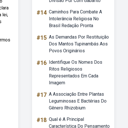
Divisão Pdf Com Gabarito
to
clara
#14
Caminhos Para Combate A
lei,
Intolerância Religiosa No
s
Brasil Redação Pronta
#15
As Demandas Por Restituição
ermos
Dos Mantos Tupinambás Aos
Povos Originários
#16
Identifique Os Nomes Dos
Ritos Religiosos
Representados Em Cada
Imagem
#17
A Associação Entre Plantas
Leguminosas E Bactérias Do
Gênero Rhizobium
#18
Qual é A Principal
Característica Do Pensamento