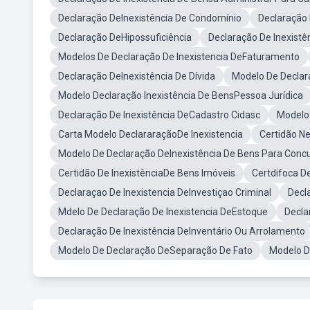
Declaração DeInexistência De Condomínio
Declaração 
Declaração DeHipossuficiência
Declaração De Inexistê
Modelos De Declaração De Inexistencia DeFaturamento
Declaração DeInexistência De Dívida
Modelo De Declar
Modelo Declaração Inexistência De BensPessoa Jurídica
Declaração De Inexistência DeCadastro Cidasc
Modelo 
Carta Modelo DeclararaçãoDe Inexistencia
Certidão N
Modelo De Declaração DeInexistência De Bens Para Conc
Certidão De InexistênciaDe Bens Imóveis
Certdifoca D
Declaraçao De Inexistencia DeInvestiçao Criminal
Decl
Mdelo De Declaração De Inexistencia DeEstoque
Decla
Declaração De Inexistência DeInventário Ou Arrolamento
Modelo De Declaração DeSeparação De Fato
Modelo D