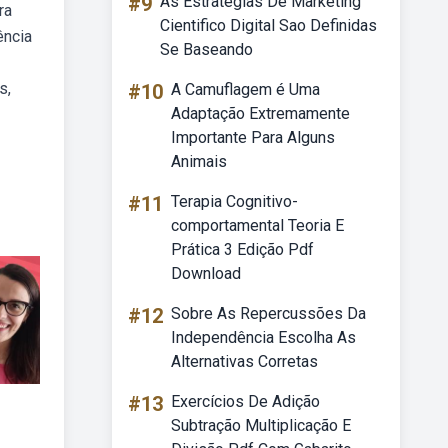
#9
As Estrategias De Marketing
ra
Cientifico Digital Sao Definidas
ência
Se Baseando
s,
#10
A Camuflagem é Uma
Adaptação Extremamente
Importante Para Alguns
Animais
#11
Terapia Cognitivo-
comportamental Teoria E
Prática 3 Edição Pdf
Download
#12
Sobre As Repercussões Da
Independência Escolha As
Alternativas Corretas
#13
Exercícios De Adição
Subtração Multiplicação E