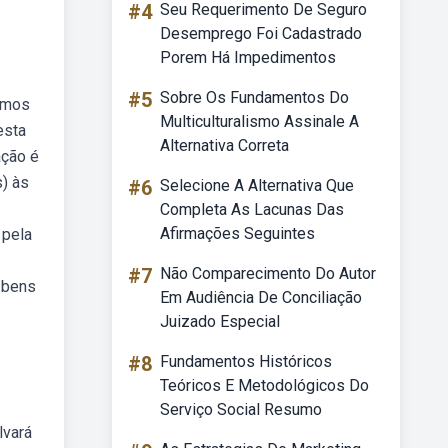
#4
Seu Requerimento De Seguro
Desemprego Foi Cadastrado
Porem Há Impedimentos
#5
Sobre Os Fundamentos Do
ermos
Multiculturalismo Assinale A
esta
Alternativa Correta
ação é
s) às
#6
Selecione A Alternativa Que
Completa As Lacunas Das
Afirmações Seguintes
 pela
#7
Não Comparecimento Do Autor
e bens
Em Audiência De Conciliação
Juizado Especial
#8
Fundamentos Históricos
Teóricos E Metodológicos Do
Serviço Social Resumo
lvará