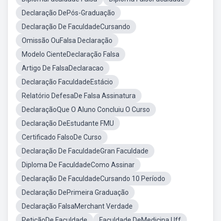
Declaração DePós-Graduação
Declaração De FaculdadeCursando
Omissão OuFalsa Declaração
Modelo CienteDeclaração Falsa
Artigo De FalsaDeclaracao
Declaração FaculdadeEstácio
Relatório DefesaDe Falsa Assinatura
DeclaraçãoQue O Aluno Concluiu O Curso
Declaração DeEstudante FMU
Certificado FalsoDe Curso
Declaração De FaculdadeGran Faculdade
Diploma De FaculdadeComo Assinar
Declaração De FaculdadeCursando 10 Período
Declaração DePrimeira Graduação
Declaração FalsaMerchant Verdade
PetiçãoDe Faculdade
Faculdade DeMedicina Uff