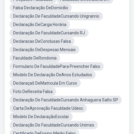
Falsa Declaração DeDomicílio
Declaração De FaculdadeCursando Unigranrio
Declaração DeCarga Horária
Declaração De FaculdadeCursando RJ
Declaracao DeConclusao Falsa
Declaração DeDespesas Mensais
Faculdade DeRondonia
Formulario De FaculdadePara Preencher Falso
Modelo De Declaração DeAnos Estudados
Declaraçaõ DeMatricula Em Curso
Foto DeReceita Falsa
Declaração De FaculdadeCursando Anhaguera Salto SP
Carta DeAprovação Faculdade Udesc
Modelo De DeclaraçãoEscolar
Declaração De FaculdadeCursando Unimes
Certificado DeEnsino Médio Falso