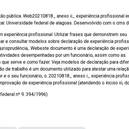
tão pública. Web20210818_ anexo ii_ experiência profissional 
ixar. Universidade federal de alagoas. Desenvolvido com o cms d
m experiência profissional. Utilizar frases que demonstrem seu
ar e consultar modelos sobre declaração de experiência profiss
s, jurisprudência,. Webeste documento é uma declaração de exper
 atividades desempenhadas por um funcionário, assim como as.
a que serve e como fazer. Veja modelos de declaração para dife
ção de trabalho é um documento utilizado para atestar uma relaç
or e o seu funcionário, o. 20210818_ anexo i_ experiência profis
provação de experiência profissional (atendendo o inciso iii, do 
 federal nº 9. 394/1996)