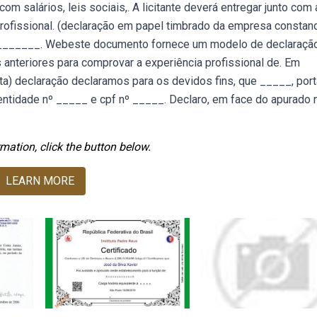
m salários, leis sociais,. A licitante deverá entregar junto com 
rofissional. (declaração em papel timbrado da empresa constan
______. Webeste documento fornece um modelo de declaraçã
anteriores para comprovar a experiência profissional de. Em
ta) declaração declaramos para os devidos fins, que _____, por
ntidade nº _____ e cpf nº _____. Declaro, em face do apurado 
mation, click the button below.
LEARN MORE