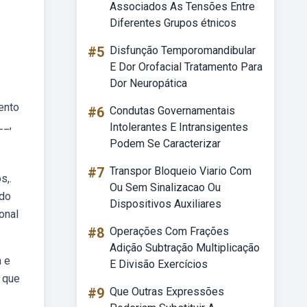
Associados As Tensões Entre
Diferentes Grupos étnicos
#5
Disfunção Temporomandibular
E Dor Orofacial Tratamento Para
Dor Neuropática
ento
#6
Condutas Governamentais
__,
Intolerantes E Intransigentes
Podem Se Caracterizar
#7
Transpor Bloqueio Viario Com
s,.
Ou Sem Sinalizacao Ou
 do
Dispositivos Auxiliares
onal
#8
Operações Com Frações
Adição Subtração Multiplicação
a e
E Divisão Exercícios
 que
#9
Que Outras Expressões