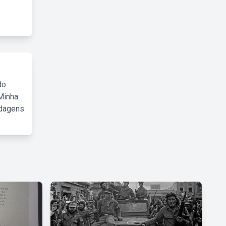
do
Minha
rdagens