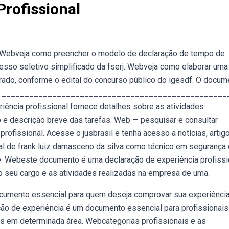
Profissional
. Webveja como preencher o modelo de declaração de tempo de
esso seletivo simplificado da fserj. Webveja como elaborar uma
rado, conforme o edital do concurso público do igesdf. O docum
s, que _________________________________________________
ência profissional fornece detalhes sobre as atividades
do e descrição breve das tarefas. Web — pesquisar e consultar
fissional. Acesse o jusbrasil e tenha acesso a notícias, artigo
l de frank luiz damasceno da silva como técnico em segurança
e. Webeste documento é uma declaração de experiência profissi
o seu cargo e as atividades realizadas na empresa de uma.
ocumento essencial para quem deseja comprovar sua experiênci
ão de experiência é um documento essencial para profissionais
 em determinada área. Webcategorias profissionais e as