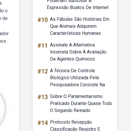
Poderiam Substituir A
a
Expressão Boatos De Internet
do o
o de
#10
As Fábulas São Histórias Em
Que Animais Adquirem
Características Humanas
tador
nos
#11
Assinale A Alternativa
Incorreta Sobre A Avaliação
De Agentes Químicos:
#12
A Técnica De Controle
Biológico Utilizada Pela
Pesquisadora Consiste Na
#13
Sobre O Parlamentarismo
Praticado Durante Quase Todo
O Segundo Reinado
#14
Protocolo Recepção
Classificação Registro E