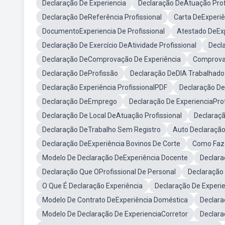
Declaração De Experiencia
Declaração DeAtuação Prof
Declaração DeReferência Profissional
Carta DeExperiê
DocumentoExperiencia De Profissional
Atestado DeExp
Declaração De Exercício DeAtividade Profissional
Decl
Declaração DeComprovação De Experiência
Comprovan
Declaração DeProfissão
Declaração DeDIA Trabalhado
Declaração Experiência ProfissionalPDF
Declaração De
Declaração DeEmprego
Declaração De ExperienciaProf
Declaração De Local DeAtuação Profissional
Declaraçã
Declaração DeTrabalho Sem Registro
Auto Declaração
Declaração DeExperiência Bovinos De Corte
Como Faze
Modelo De Declaração DeExperiência Docente
Declara
Declaração Que OProfissional De Personal
Declaração 
O Que É Declaração Experiência
Declaração De Experi
Modelo De Contrato DeExperiência Doméstica
Declar
Modelo De Declaração De ExperienciaCorretor
Declara