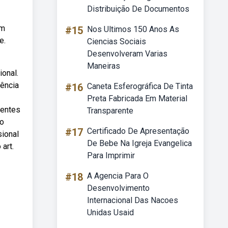
Distribuição De Documentos
em
#15
Nos Ultimos 150 Anos As
e.
Ciencias Sociais
Desenvolveram Varias
Maneiras
ional.
iência
#16
Caneta Esferográfica De Tinta
Preta Fabricada Em Material
rentes
Transparente
ão
#17
Certificado De Apresentação
sional
De Bebe Na Igreja Evangelica
art.
Para Imprimir
#18
A Agencia Para O
Desenvolvimento
Internacional Das Nacoes
Unidas Usaid