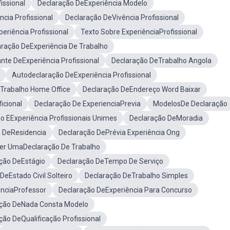
issional
Declaração DeExperiência Modelo
ncia Profissional
Declaração DeVivência Profissional
eriência Profissional
Texto Sobre ExperiênciaProfissional
aração DeExperiência De Trabalho
te DeExperiência Profissional
Declaração DeTrabalho Angola
Autodeclaração DeExperiência Profissional
Trabalho Home Office
Declaração DeEndereço Word Baixar
icional
Declaração De ExperienciaPrevia
ModelosDe Declaração
o EExperiência Profissionais Unimes
Declaração DeMoradia
 DeResidencia
Declaração DePrévia Experiência Ong
r UmaDeclaração De Trabalho
ção DeEstágio
Declaração DeTempo De Serviço
DeEstado Civil Solteiro
Declaração DeTrabalho Simples
enciaProfessor
Declaração DeExperiência Para Concurso
ação DeNada Consta Modelo
ção DeQualificação Profissional