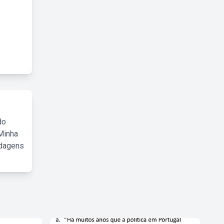
do
Minha
rdagens