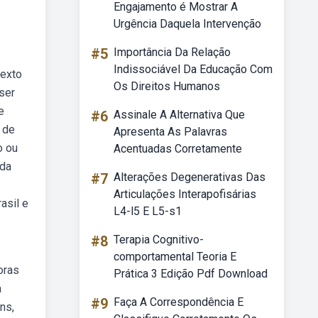
Engajamento é Mostrar A
Urgência Daquela Intervenção
#5
Importância Da Relação
Indissociável Da Educação Com
texto
Os Direitos Humanos
ser
e
#6
Assinale A Alternativa Que
 de
Apresenta As Palavras
o ou
Acentuadas Corretamente
ada
#7
Alterações Degenerativas Das
Articulações Interapofisárias
asil e
L4-l5 E L5-s1
#8
Terapia Cognitivo-
comportamental Teoria E
oras
Prática 3 Edição Pdf Download
a
#9
Faça A Correspondência E
ns,