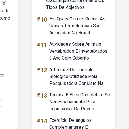
Classifique Corretamente Os
(a).
Tipos De Adjetivos
ão do
 como
#10
Em Quais Circunstâncias As
Usinas Termelétricas São
Acionadas No Brasil
#11
Atividades Sobre Animais
Vertebrados E Invertebrados
3 Ano Com Gabarito
#12
A Técnica De Controle
Biológico Utilizada Pela
Pesquisadora Consiste Na
#13
Técnica E Etica Completam Se
Necessariamente Para
Impulsionar Os Povos
#14
Exercício De ângulos
Complementares E