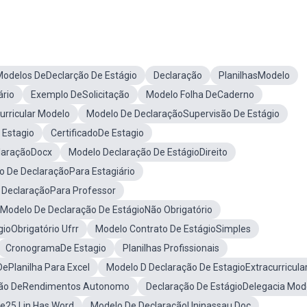
odelos DeDeclarção De Estágio
Declaração
PlanilhasModelo
ário
Exemplo DeSolicitação
Modelo Folha DeCaderno
urricular Modelo
Modelo De DeclaraçãoSupervisão De Estágio
 Estagio
CertificadoDe Estagio
laraçãoDocx
Modelo Declaração De EstágioDireito
o De DeclaraçãoPara Estagiário
 DeclaraçãoPara Professor
Modelo De Declaração De EstágioNão Obrigatório
ioObrigatório Ufrr
Modelo Contrato De EstágioSimples
CronogramaDe Estagio
Planilhas Profissionais
ePlanilha Para Excel
Modelo D Declaração De EstagioExtracurricula
ção DeRendimentos Autonomo
Declaração De EstágioDelegacia Mod
De25 Lin Has Word
Modelo De DeclaraçãoUninassau Doc