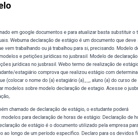
elo
ado em google documentos e para atualizar basta substituir o 
iduais. Webuma declaração de estágio é um documento que deve 
e vem trabalhando ou já trabalhou para si, precisando. Modelo d
 modelos e petições jurídicas no jusbrasil. Modelo de declaração
ições jurídicas no jusbrasil. Webo termo de realização de estági
udante/estagiário comprova que realizou estágio com determin
e (colocar o nome do (a) estagiário (a)__, aluno (a) do curso de
tar modelos sobre modelo declaração de estagio. Acesse o jusbr
ação,.
bém chamado de declaração de estágio, o estudante poderá
 modelos para declaração de horas de estágio: Declaração de h
declaração de estágio é o documento utilizado pela empresa par
o ao longo de um período específico. Declaro para os devidos fi