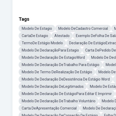
Tags
Modelo De Estagio
Modelo DeCadastro Comercial
M
CartaDe Estagio
Atestado
Exemplo DeFolha De Sal
TermoDe Estágio Modelo
Declaração De EstágioExtrac
Modelo De DeclaraçãoPara Estagio
Carta DePedido De
Modelo De Declaração De EstagioWord
Modelo De Dec
Modelo De Declaração DeTrabalho Para Estágio
Model
Modelo De Termo DeRealização De Estágio
Modelo De
Modelo De Declaração DeDesistência De Estágio Word
Modelo De Declaração DeLegitimados
Modelo De Estág
Modelo De Declaração De EstágioPara Editar E Imprimir
Modelo De Declaração DeTrabalho Voluntário
Modelo D
Carta DeApresentação Comercial
Modelo De Declara
Modelo De Declaração DeConseção De Estágio
Folha 