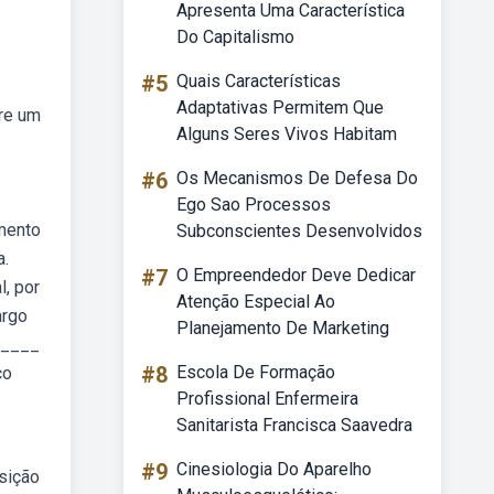
Apresenta Uma Característica
Do Capitalismo
#5
Quais Características
Adaptativas Permitem Que
tre um
Alguns Seres Vivos Habitam
#6
Os Mecanismos De Defesa Do
Ego Sao Processos
mento
Subconscientes Desenvolvidos
a.
#7
O Empreendedor Deve Dedicar
l, por
Atenção Especial Ao
argo
Planejamento De Marketing
)_____
#8
Escola De Formação
ço
Profissional Enfermeira
Sanitarista Francisca Saavedra
#9
Cinesiologia Do Aparelho
sição