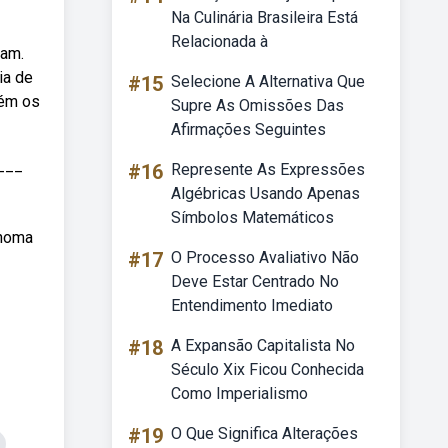
Na Culinária Brasileira Está
Relacionada à
ram.
ia de
#15
Selecione A Alternativa Que
tém os
Supre As Omissões Das
Afirmações Seguintes
____
#16
Represente As Expressões
Algébricas Usando Apenas
Símbolos Matemáticos
ônoma
#17
O Processo Avaliativo Não
Deve Estar Centrado No
Entendimento Imediato
#18
A Expansão Capitalista No
Século Xix Ficou Conhecida
Como Imperialismo
#19
O Que Significa Alterações