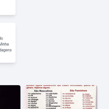
do
Minha
rdagens