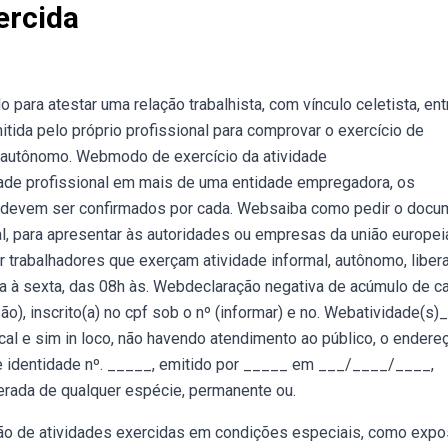
ercida
para atestar uma relação trabalhista, com vínculo celetista, en
tida pelo próprio profissional para comprovar o exercício de
r autônomo. Webmodo de exercício da atividade
idade profissional em mais de uma entidade empregadora, os
ho devem ser confirmados por cada. Websaiba como pedir o docu
l, para apresentar às autoridades ou empresas da união europei
trabalhadores que exerçam atividade informal, autônomo, libera
à sexta, das 08h às. Webdeclaração negativa de acúmulo de c
ssão), inscrito(a) no cpf sob o nº (informar) e no. Webatividade(s
al e sim in loco, não havendo atendimento ao público, o endere
e identidade nº. _____, emitido por _____ em ___/____/____,
erada de qualquer espécie, permanente ou.
o de atividades exercidas em condições especiais, como expo