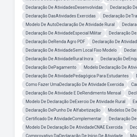
Declaração De AtividadesDesenvolvidas
Declaração D
Declaração DasAtividades Exercidas
Declaração DeTr
Modelo De AutoDeclaração De Atividade Rural
Declara
Declaração De AtividadeEspecial Militar
Declaração De
Declaração DeRenda Agro PDF
Declaração De Ativida
Declaração De AtividadeSem Local Fixo Modelo
Decla
Declaração De AtividadeRural Incra
Declaração DeEn
Declaração DePagamento
Modelo Declaração De Ativ
Declaração De AtividadePedagógica Para Estudantes
Como Fazer UmaDeclaração De Atividade Exercida
Ca
Declaração De Atividade E DeRendimento Mensal
Decl
Modelo De Declaração DeExercio De Atividade Rural
Ex
Declaração DePunho De Alfabetização
Modelos De De
Certificado De AtividadeComplementar
Declaração De 
Modelo De Declaração De AtividadeCNAE Exercida
Dec
Comprovativo DaDeclaração De Início De Atividade
Mod