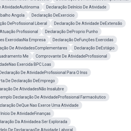
e AtividadeAutônoma
Declaração DeInício De Atividade
abalho Angola
Declaração DeExercicio
ção DeProfissional Liberal
Declaração De Atividade DeExtensão
Atuação Profissional
Declaração DeProprio Punho
des ExercidasNa Empresa
Declaração DeFunções Exercidas
ração De AtividadesComplementares
Declaração DeEstágio
quadramento Me
Comprovante De AtividadeProfissional
idadeNao Exercida BPC Loas
Declaração De AtividadeProfissional Para O Inss
rta De Declaração DeEmprego
aração De AtividadesNão Insalubre
emplo Declaração De AtividadeProfissional Farmacêutico
claração DeQue Nao Exerce Uma Atividade
Início De AtividadeFinanças
laração Da Atividadea Ser Explorada
elo De DeclaracaoDe Atividade Laboral