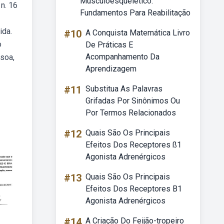
Musculoesquelético:
n. 16
Fundamentos Para Reabilitação
ida.
#10
A Conquista Matemática Livro
o
De Práticas E
Acompanhamento Da
ssoa,
Aprendizagem
#11
Substitua As Palavras
Grifadas Por Sinônimos Ou
Por Termos Relacionados
#12
Quais São Os Principais
Efeitos Dos Receptores ß1
Agonista Adrenérgicos
#13
Quais São Os Principais
Efeitos Dos Receptores B1
Agonista Adrenérgicos
#14
A Criação Do Feijão-tropeiro