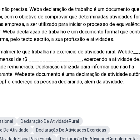
cê não precisa. Weba declaração de trabalho é um documento que
or, com o objetivo de comprovar que determinadas atividades fo
empresa, a ser utilizado para iniciar o processo de equivalênc
izar. Weba declaração de trabalho é um documento formal que con
ma, pelo texto escrito, a sua profissão e atividades.
malmente que trabalha no exercício de atividade rural. Webde_
a mensal de r$ ___________________, exercendo a atividade de.
de remunerada. Declaração utilizada para informar que não há
clarante. Webeste documento é uma declaração de atividade aut
g, cpf e endereço da pessoa declarando, além da atividade.
ssional
Declaração De AtividadeRural
o De Atividade
Declaração De Atividades Exercidas
tividadeFísica Para Escola
Declaração De AtividadeComplementar