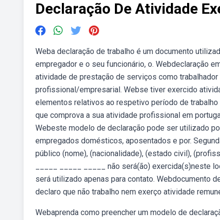
Declaração De Atividade Ex
Weba declaração de trabalho é um documento utilizado 
empregador e o seu funcionário, o. Webdeclaração emi
atividade de prestação de serviços como trabalhado
profissional/empresarial. Webse tiver exercido ativ
elementos relativos ao respetivo período de trabal
que comprova a sua atividade profissional em portuga
Webeste modelo de declaração pode ser utilizado por 
empregados domésticos, aposentados e por. Segunda 
público (nome), (nacionalidade), (estado civil), (profi
_____ _____ _____ não será(ão) exercida(s)neste loc
será utilizado apenas para contato. Webdocumento d
declaro que não trabalho nem exerço atividade remun
Webaprenda como preencher um modelo de declaraçã