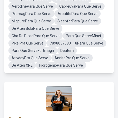
AerodinePara Que Serve
CabreuvaPara Que Serve
PilomagPara Que Serve
ArpafitoPara Que Serve
MicpurePara Que Serve
SleepforPara Que Serve
De Aten BulaPara Que Serve
Cha De PicaoPara Que Serve
Para Que ServeMinei
PixelPra Que Serve
7898037080118Para Que Serve
Para Que ServeFortmagri
Deatem
AtivdayPra Que Serve
AnnitaPra Que Serve
De Aten XPE
HidrogênioPara Que Serve