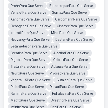
ProhnPara Que Serve
BetaprospanPara Que Serve
VenalotPara Que Serve
SumaxPara Que Serve
XantimedPara Que Serve
CardomarinPara Que Serve
FlebogenolPara Que Serve
CinatrexPara Que Serve
IrritratilPara Que Serve
MinelPara Que Serve
NeovangyPara Que Serve
DastenePara Que Serve
BetametasonaPara Que Serve
CreatinaPara Que Serve
AlecrimPara Que Serve
DigedratPara Que Serve
ColtraxPara Que Serve
TraturilPara Que Serve
AplausePara Que Serve
NevrixPara Que Serve
VivossoPara Que Serve
Vegetal 15Para Que Serve
ButalabPara Que Serve
PlabelPara Que Serve
DievariPara Que Serve
RahimePara Que Serve
HidralazinaPara Que Serve
MagfixPara Que Serve
OvestrionPara Que Serve
InfinityPara Que Serve
CitolPara Que Serve