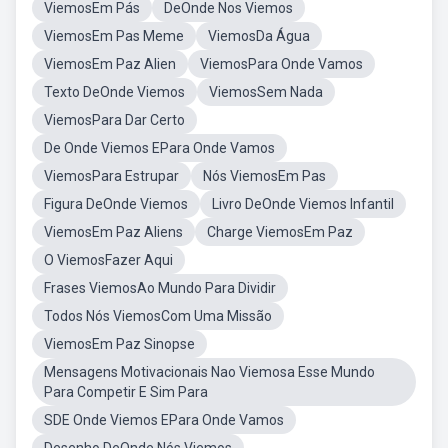
ViemosEm Pás
DeOnde Nos Viemos
ViemosEm Pas Meme
ViemosDa Água
ViemosEm Paz Alien
ViemosPara Onde Vamos
Texto DeOnde Viemos
ViemosSem Nada
ViemosPara Dar Certo
De Onde Viemos EPara Onde Vamos
ViemosPara Estrupar
Nós ViemosEm Pas
Figura DeOnde Viemos
Livro DeOnde Viemos Infantil
ViemosEm Paz Aliens
Charge ViemosEm Paz
O ViemosFazer Aqui
Frases ViemosAo Mundo Para Dividir
Todos Nós ViemosCom Uma Missão
ViemosEm Paz Sinopse
Mensagens Motivacionais Nao Viemosa Esse Mundo
Para Competir E Sim Para
SDE Onde Viemos EPara Onde Vamos