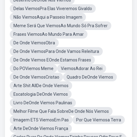
Desenho DeOnde Nós Viemos
Delas ViemosPra Elas Viveremos Givaldo
Não ViemosAqui a Passeio Imagem
Meme Será Que ViemosAo Mundo Só Pra Sofrer
Frases ViemosAo Mundo Para Amar
De Onde ViemosObra
De Onde ViemosPara Onde Vamos Releitura
De Onde Viemos EOnde Estamos Frases
Do POViemos Meme
ViemosAdorar Ao Rei
De Onde ViemosCristao
Quadro DeOnde Viemos
Arte Shit AllDe Onde Viemos
Escatologia DeOnde Viemos
Livro DeOnde Viemos Paulinas
Melhor Filme Que Fala SobreDe Onde Nós Viemos
Imagem ETS ViemosEm Pas
Por Que Viemosa Terra
Arte DeOnde Viemos França