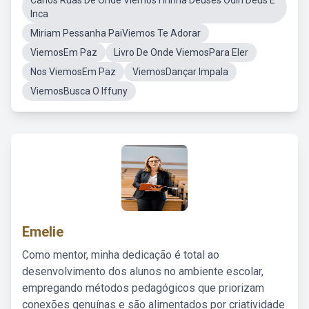
Carlos Ruas De Onde ViemosTirinha Deuses Odin Deus E
Inca
Miriam Pessanha PaiViemos Te Adorar
ViemosEm Paz
Livro De Onde ViemosPara Eler
Nos ViemosEm Paz
ViemosDançar Impala
ViemosBusca O Iffuny
Emelie
Como mentor, minha dedicação é total ao
desenvolvimento dos alunos no ambiente escolar,
empregando métodos pedagógicos que priorizam
conexões genuínas e são alimentados por criatividade