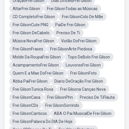
OraçãoFrei Gilson
Dias DifíceisFrei Gilson
AltarFrei Gilson
Frei GilsonTodas as Músicas
CD CompletoFrei Gilson
Frei GilsonColo De Mãe
Frei GilsonCute PNG
PaiDe Frei Gilson
Frei Gilson DeCabelo
Preciso De Ti
Música NovaFrei Gilson
Violão DoFrei Gilson
Frei GilsonFrases
Frei GilsonArte Piedosa
Molde Da RoupaFrei Gilson
Topo DeBolo Frei Gilson
AcampamentoFrei Gilson
LouvoresFrei Gilson
Quem E a Mae DoFrei Gilson
Frei GilsonFoto
Abba PaiFrei Gilson
Diario DeOração Frei Gilson
Frei GilsonTunica Roxa
Frei Gilsona Cançao Nova
Frei GilsonCasa
Frei GilsonPhn
Preciso De TiFlauta
Frei GilsonCDs
Frei GilsonSorrindo
Frei GilsonCanticos
ABA O Pai MusicalDe Frei Gilson
Frei GilsonPalavra Do DIA De Hoje