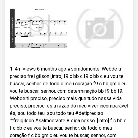
1. 4m views 6 months ago #somdomonte. Webde ti
preciso frei gilson [intro] f9 c bb c f9 c bb c eu vou te
buscar, senhor, de todo o meu coração f9 c bb gm c eu
vou te buscar, senhor, com determinação bb f9 bb f9.
Webde ti preciso, preciso mais que tudo nessa vida
preciso, preciso, és a razão do meu viver incomparável
és, sou todo teu, sou todo teu #detipreciso
#freigilson #salmoorante ♥ siga nosso. [intro] f c bb c
f c bb c eu vou te buscar, senhor, de todo o meu
coração f c bb gm c eu vou te buscar, senhor, com