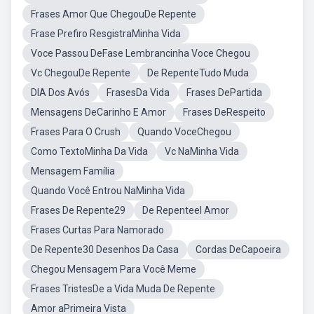
Frases Amor Que ChegouDe Repente
Frase Prefiro ResgistraMinha Vida
Voce Passou DeFase Lembrancinha Voce Chegou
Vc ChegouDe Repente
De RepenteTudo Muda
DIA Dos Avós
FrasesDa Vida
Frases DePartida
Mensagens DeCarinho E Amor
Frases DeRespeito
Frases Para O Crush
Quando VoceChegou
Como TextoMinha Da Vida
Vc NaMinha Vida
Mensagem Família
Quando Você Entrou NaMinha Vida
Frases De Repente29
De Repenteel Amor
Frases Curtas Para Namorado
De Repente30 Desenhos Da Casa
Cordas DeCapoeira
Chegou Mensagem Para Você Meme
Frases TristesDe a Vida Muda De Repente
Amor aPrimeira Vista