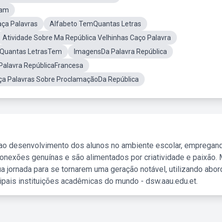
tam
aça Palavras
Alfabeto TemQuantas Letras
Atividade Sobre Ma República Velhinhas Caço Palavra
 Quantas LetrasTem
ImagensDa Palavra República
Palavra RepúblicaFrancesa
ça Palavras Sobre ProclamaçãoDa República
 ao desenvolvimento dos alunos no ambiente escolar, empregan
nexões genuínas e são alimentados por criatividade e paixão. 
a jornada para se tornarem uma geração notável, utilizando abo
ipais instituições acadêmicas do mundo - dsw.aau.edu.et.