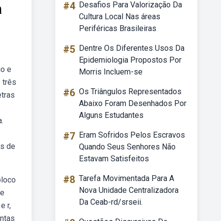
a
#4
Desafios Para Valorização Da
Cultura Local Nas áreas
Periféricas Brasileiras
#5
Dentre Os Diferentes Usos Da
Epidemiologia Propostos Por
io e
Morris Incluem-se
 três
#6
Os Triângulos Representados
etras
Abaixo Foram Desenhados Por
Alguns Estudantes
.
#7
Eram Sofridos Pelos Escravos
os de
Quando Seus Senhores Não
Estavam Satisfeitos
#8
Tarefa Movimentada Para A
bloco
Nova Unidade Centralizadora
ue
Da Ceab-rd/srseii.
e r,
intas