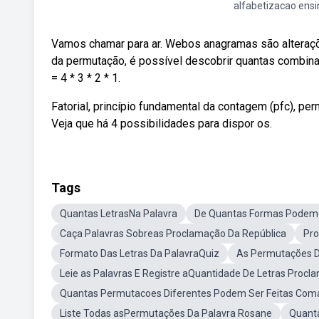
alfabetizacao ensi
Vamos chamar para ar. Webos anagramas são alteraçõ
da permutação, é possível descobrir quantas combin
= 4 * 3 * 2 * 1.
Fatorial, princípio fundamental da contagem (pfc), p
Veja que há 4 possibilidades para dispor os.
Tags
Quantas LetrasNa Palavra
De Quantas Formas Podemo
Caça Palavras Sobreas Proclamação Da República
Pro
Formato Das Letras Da PalavraQuiz
As Permutações D
Leie as Palavras E Registre aQuantidade De Letras Procl
Quantas Permutacoes Diferentes Podem Ser Feitas Coma
Liste Todas asPermutações Da Palavra Rosane
Quanta