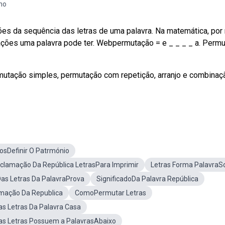
no
es da sequência das letras de uma palavra. Na matemática, por
ações uma palavra pode ter. Webpermutação = e _ _ _ _ a. Perm
ermutação simples, permutação com repetição, arranjo e combinaç
sDefinir O Patrmónio
clamação Da República LetrasPara Imprimir
Letras Forma PalavraS
as Letras Da PalavraProva
SignificadoDa Palavra República
amação Da Republica
ComoPermutar Letras
s Letras Da Palavra Casa
s Letras Possuem a PalavrasAbaixo