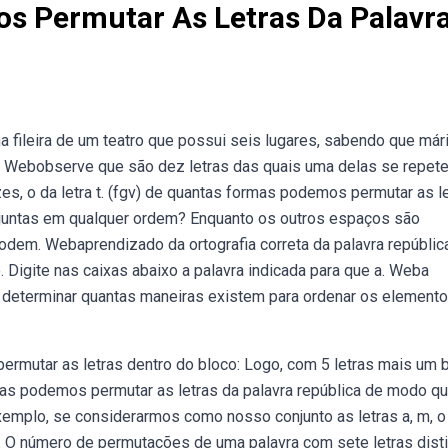
s Permutar As Letras Da Palavr
ileira de um teatro que possui seis lugares, sabendo que már
. Webobserve que são dez letras das quais uma delas se repete
zes, o da letra t. (fgv) de quantas formas podemos permutar as l
em juntas em qualquer ordem? Enquanto os outros espaços são
podem. Webaprendizado da ortografia correta da palavra república
. Digite nas caixas abaixo a palavra indicada para que a. Weba
 determinar quantas maneiras existem para ordenar os element
ermutar as letras dentro do bloco: Logo, com 5 letras mais um 
s podemos permutar as letras da palavra república de modo q
exemplo, se considerarmos como nosso conjunto as letras a, m, o 
 O número de permutações de uma palavra com sete letras dist