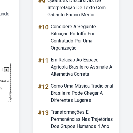
#9
Questões Discursivas De
Interpretação De Texto Com
zando
Gabarito Ensino Médio
#10
Considere A Seguinte
Situação Rodolfo Foi
Contratado Por Uma
Organização
#11
Em Relação Ao Espaço
Agrícola Brasileiro Assinale A
Alternativa Correta
#12
Como Uma Música Tradicional
Brasileira Pode Chegar A
Diferentes Lugares
#13
Transformações E
Permanências Nas Trajetórias
Dos Grupos Humanos 4 Ano