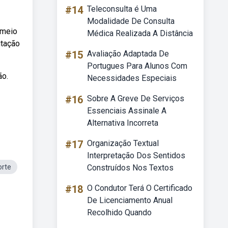
#14
Teleconsulta é Uma
Modalidade De Consulta
 meio
Médica Realizada A Distância
utação
#15
Avaliação Adaptada De
Portugues Para Alunos Com
ão.
Necessidades Especiais
#16
Sobre A Greve De Serviços
Essenciais Assinale A
Alternativa Incorreta
#17
Organização Textual
Interpretação Dos Sentidos
orte
Construídos Nos Textos
#18
O Condutor Terá O Certificado
De Licenciamento Anual
Recolhido Quando