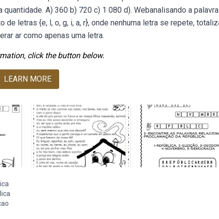
quantidade. A) 360 b) 720 c) 1 080 d). Webanalisando a palavra
 letras {e, l, o, g, i, a, r}, onde nenhuma letra se repete, totali
derar ar como apenas uma letra.
mation, click the button below.
LEARN MORE
ica
lica
cao