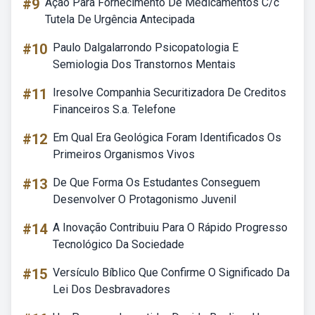
#9
Ação Para Fornecimento De Medicamentos C/c
Tutela De Urgência Antecipada
#10
Paulo Dalgalarrondo Psicopatologia E
Semiologia Dos Transtornos Mentais
#11
Iresolve Companhia Securitizadora De Creditos
Financeiros S.a. Telefone
#12
Em Qual Era Geológica Foram Identificados Os
Primeiros Organismos Vivos
#13
De Que Forma Os Estudantes Conseguem
Desenvolver O Protagonismo Juvenil
#14
A Inovação Contribuiu Para O Rápido Progresso
Tecnológico Da Sociedade
#15
Versículo Bíblico Que Confirme O Significado Da
Lei Dos Desbravadores