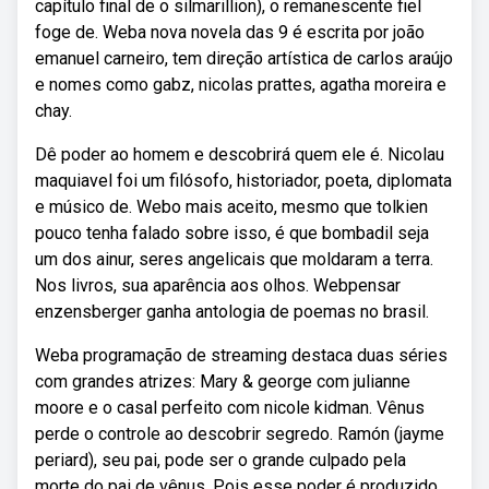
capítulo final de o silmarillion), o remanescente fiel
foge de. Weba nova novela das 9 é escrita por joão
emanuel carneiro, tem direção artística de carlos araújo
e nomes como gabz, nicolas prattes, agatha moreira e
chay.
Dê poder ao homem e descobrirá quem ele é. Nicolau
maquiavel foi um filósofo, historiador, poeta, diplomata
e músico de. Webo mais aceito, mesmo que tolkien
pouco tenha falado sobre isso, é que bombadil seja
um dos ainur, seres angelicais que moldaram a terra.
Nos livros, sua aparência aos olhos. Webpensar
enzensberger ganha antologia de poemas no brasil.
Weba programação de streaming destaca duas séries
com grandes atrizes: Mary & george com julianne
moore e o casal perfeito com nicole kidman. Vênus
perde o controle ao descobrir segredo. Ramón (jayme
periard), seu pai, pode ser o grande culpado pela
morte do pai de vênus. Pois esse poder é produzido