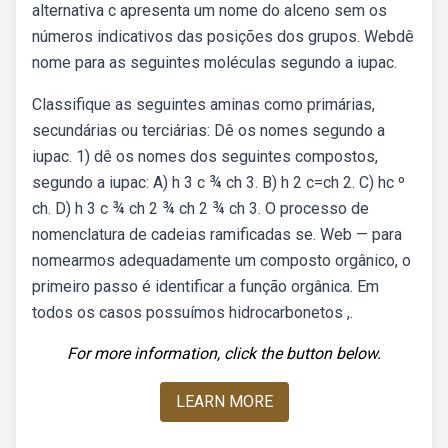
alternativa c apresenta um nome do alceno sem os
números indicativos das posições dos grupos. Webdê
nome para as seguintes moléculas segundo a iupac.
Classifique as seguintes aminas como primárias,
secundárias ou terciárias: Dê os nomes segundo a
iupac. 1) dê os nomes dos seguintes compostos,
segundo a iupac: A) h 3 c ¾ ch 3. B) h 2 c=ch 2. C) hc º
ch. D) h 3 c ¾ ch 2 ¾ ch 2 ¾ ch 3. O processo de
nomenclatura de cadeias ramificadas se. Web — para
nomearmos adequadamente um composto orgânico, o
primeiro passo é identificar a função orgânica. Em
todos os casos possuímos hidrocarbonetos ,.
For more information, click the button below.
LEARN MORE