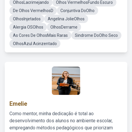
OlhosLacrimejando
Olhos VermelhosFundo Escuro
De Olhos VermelhosD
Conjuntiva DoOlho
OlhosInjetados
Angelina JolieOlhos
Alergia OSOlhos
OlhosDerrame
As Cores De OlhosMais Raras
Sindrome DoOlho Seco
OlhosAzul Acinzentado
Emelie
Como mentor, minha dedicação é total ao
desenvolvimento dos alunos no ambiente escolar,
empregando métodos pedagógicos que priorizam