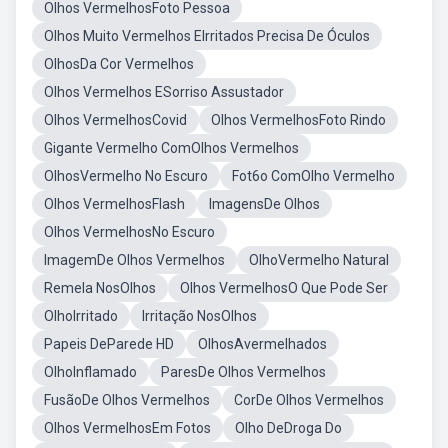
Olhos VermelhosFoto Pessoa
Olhos Muito Vermelhos EIrritados Precisa De Óculos
OlhosDa Cor Vermelhos
Olhos Vermelhos ESorriso Assustador
Olhos VermelhosCovid
Olhos VermelhosFoto Rindo
Gigante Vermelho ComOlhos Vermelhos
OlhosVermelho No Escuro
Fot6o ComOlho Vermelho
Olhos VermelhosFlash
ImagensDe Olhos
Olhos VermelhosNo Escuro
ImagemDe Olhos Vermelhos
OlhoVermelho Natural
Remela NosOlhos
Olhos VermelhosO Que Pode Ser
OlhoIrritado
Irritação NosOlhos
Papeis DeParede HD
OlhosAvermelhados
OlhoInflamado
ParesDe Olhos Vermelhos
FusãoDe Olhos Vermelhos
CorDe Olhos Vermelhos
Olhos VermelhosEm Fotos
Olho DeDroga Do