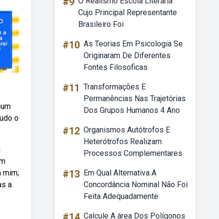
#9
O Realismo Escola Literária
Cujo Principal Representante
Brasileiro Foi
#10
As Teorias Em Psicologia Se
Originaram De Diferentes
Fontes Filosoficas
#11
Transformações E
Permanências Nas Trajetórias
gum
Dos Grupos Humanos 4 Ano
tudo o
#12
Organismos Autótrofos E
Heterótrofos Realizam
a
Processos Complementares
em
a mim;
#13
Em Qual Alternativa A
s a.
Concordância Nominal Não Foi
Feita Adequadamente
#14
Calcule A área Dos Polígonos