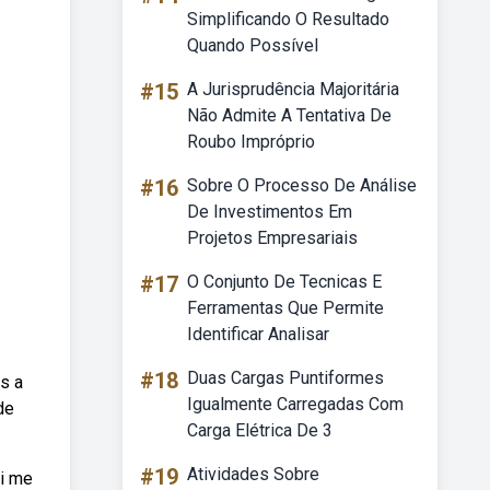
Simplificando O Resultado
Quando Possível
#15
A Jurisprudência Majoritária
Não Admite A Tentativa De
Roubo Impróprio
#16
Sobre O Processo De Análise
De Investimentos Em
Projetos Empresariais
#17
O Conjunto De Tecnicas E
Ferramentas Que Permite
Identificar Analisar
#18
Duas Cargas Puntiformes
s a
Igualmente Carregadas Com
de
Carga Elétrica De 3
#19
Atividades Sobre
ai me