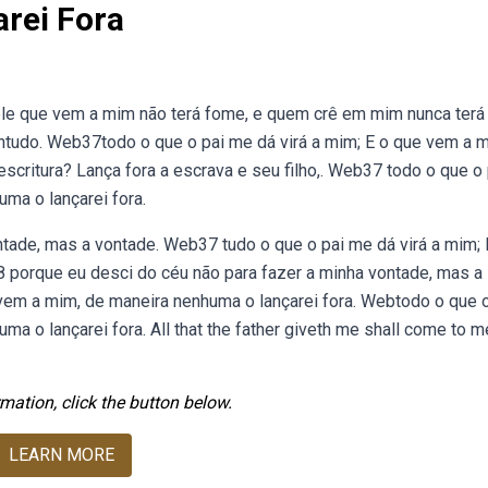
rei Fora
ele que vem a mim não terá fome, e quem crê em mim nunca terá
ntudo. Web37todo o que o pai me dá virá a mim; E o que vem a 
scritura? Lança fora a escrava e seu filho,. Web37 todo o que o 
ma o lançarei fora.
ntade, mas a vontade. Web37 tudo o que o pai me dá virá a mim; 
8 porque eu desci do céu não para fazer a minha vontade, mas a
 vem a mim, de maneira nenhuma o lançarei fora. Webtodo o que o
a o lançarei fora. All that the father giveth me shall come to m
mation, click the button below.
LEARN MORE