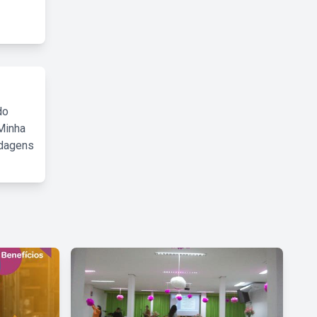
do
Minha
rdagens