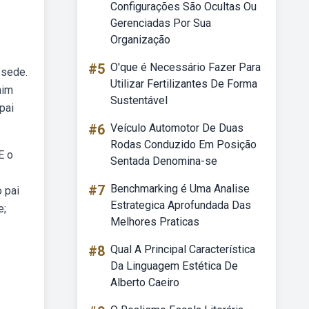
Configurações São Ocultas Ou
Gerenciadas Por Sua
Organização
#5
O'que é Necessário Fazer Para
 sede.
Utilizar Fertilizantes De Forma
mim
Sustentável
pai
#6
Veículo Automotor De Duas
Rodas Conduzido Em Posição
E o
Sentada Denomina-se
#7
Benchmarking é Uma Analise
 pai
Estrategica Aprofundada Das
e;
Melhores Praticas
#8
Qual A Principal Característica
Da Linguagem Estética De
Alberto Caeiro