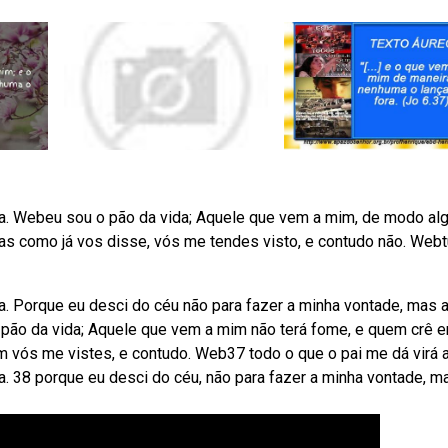
ra. Webeu sou o pão da vida; Aquele que vem a mim, de modo al
as como já vos disse, vós me tendes visto, e contudo não. Web
a. Porque eu desci do céu não para fazer a minha vontade, mas 
 pão da vida; Aquele que vem a mim não terá fome, e quem crê 
 vós me vistes, e contudo. Web37 todo o que o pai me dá virá 
. 38 porque eu desci do céu, não para fazer a minha vontade, ma