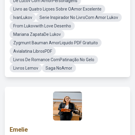
De Lucov Com AmorPersonagens
Livro as Quatro Liçoes Sobre OAmor Excelente
IvanLukov
Serie Inspirador No LivroCom Amor Lukov
From Lukovwith Love Desenho
Mariana ZapataDe Lukov
Zygmunt Bauman AmorLiquido PDF Gratuito
Avialatina LibrosPDF
Livros De Romance ComPatinação No Gelo
Livros Lemov
Saga NoAmor
Emelie