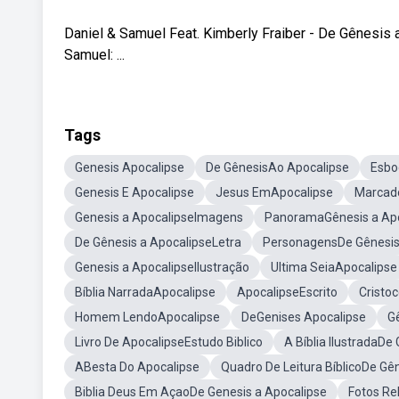
Daniel & Samuel Feat. Kimberly Fraiber - De Gênesis a
Samuel: ...
Tags
Genesis Apocalipse
De GênesisAo Apocalipse
Esbo
Genesis E Apocalipse
Jesus EmApocalipse
Marcado
Genesis a ApocalipseImagens
PanoramaGênesis a Apo
De Gênesis a ApocalipseLetra
PersonagensDe Gênesi
Genesis a ApocalipseIlustração
Ultima SeiaApocalipse
Bíblia NarradaApocalipse
ApocalipseEscrito
Cristo
Homem LendoApocalipse
DeGenises Apocalipse
G
Livro De ApocalipseEstudo Biblico
A Bíblia IlustradaDe
ABesta Do Apocalipse
Quadro De Leitura BíblicoDe Gê
Biblia Deus Em AçaoDe Genesis a Apocalipse
Fotos Re