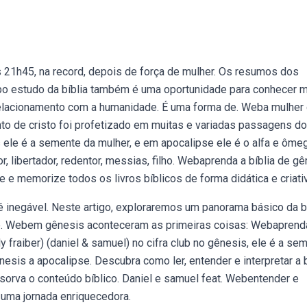
s 21h45, na record, depois de força de mulher. Os resumos dos
bo estudo da bíblia também é uma oportunidade para conhecer 
 relacionamento com a humanidade. É uma forma de. Weba mulher
to de cristo foi profetizado em muitas e variadas passagens do
le é a semente da mulher, e em apocalipse ele é o alfa e ôme
, libertador, redentor, messias, filho. Webaprenda a bíblia de g
se e memorize todos os livros bíblicos de forma didática e criati
 é inegável. Neste artigo, exploraremos um panorama básico da bí
e. Webem gênesis aconteceram as primeiras coisas: Webaprend
ly fraiber) (daniel & samuel) no cifra club no gênesis, ele é a se
nesis a apocalipse. Descubra como ler, entender e interpretar a b
orva o conteúdo bíblico. Daniel e samuel feat. Webentender e
 uma jornada enriquecedora.