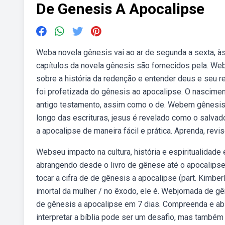
De Genesis A Apocalipse
Weba novela gênesis vai ao ar de segunda a sexta, à
capítulos da novela gênesis são fornecidos pela. We
sobre a história da redenção e entender deus e seu
foi profetizada do gênesis ao apocalipse. O nascimen
antigo testamento, assim como o de. Webem gênesis e
longo das escrituras, jesus é revelado como o salvador
a apocalipse de maneira fácil e prática. Aprenda, revi
Webseu impacto na cultura, história e espiritualidade
abrangendo desde o livro de gênese até o apocalips
tocar a cifra de de gênesis a apocalipse (part. Kimber
imortal da mulher / no êxodo, ele é. Webjornada de gê
de gênesis a apocalipse em 7 dias. Compreenda e abs
interpretar a bíblia pode ser um desafio, mas também