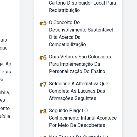
Cartório Distribuidor Local Para
Redistribuição
#5
O Conceito De
Desenvolvimento Sustentável
Dita Acerca Da
mais
Compatibilização
 que
#6
Dois Vetores São Colocados
ga. Ao
Para Implementação Da
Personalização Do Ensino
ênesis
va.
#7
Selecione A Alternativa Que
Completa As Lacunas Das
blia,
Afirmações Seguintes
a a
mente
#8
Segundo Piaget O
íblia
Conhecimento Infantil Acontece
Por Meio De Descobertas