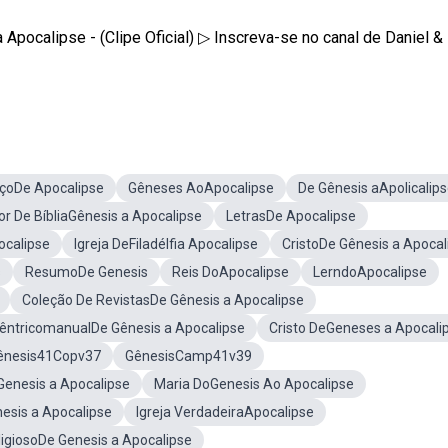
 Apocalipse - (Clipe Oficial) ▷ Inscreva-se no canal de Daniel &
çoDe Apocalipse
Gêneses AoApocalipse
De Gênesis aApolicalip
r De BíbliaGênesis a Apocalipse
LetrasDe Apocalipse
calipse
Igreja DeFiladélfia Apocalipse
CristoDe Gênesis a Apocal
s
ResumoDe Genesis
Reis DoApocalipse
LerndoApocalipse
Coleção De RevistasDe Gênesis a Apocalipse
cêntricomanualDe Gênesis a Apocalipse
Cristo DeGeneses a Apocali
ênesis41Copv37
GênesisCamp41v39
 Genesis a Apocalipse
Maria DoGenesis Ao Apocalipse
nesis a Apocalipse
Igreja VerdadeiraApocalipse
ligiosoDe Genesis a Apocalipse