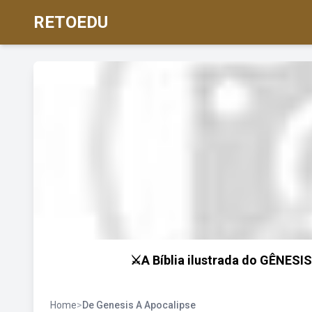
RETOEDU
⚔️A Bíblia ilustrada do GÊNES
Home
>
De Genesis A Apocalipse