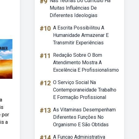
#9
Nas Teorias Do Currículo Há
Muitas Influências De
Diferentes Ideologias
#10
A Escrita Possibilitou A
Humanidade Armazenar E
Transmitir Experiências
#11
Redação Sobre O Bom
Atendimento Mostra A
Excelência E Profissionalismo
#12
O Serviço Social Na
Contemporaneidade Trabalho
E Formação Profissional
a
is
#13
As Vitaminas Desempenham
e por
Diferentes Funções No
is a
Organismo E São Obtidas
#14
A Funcao Administrativa