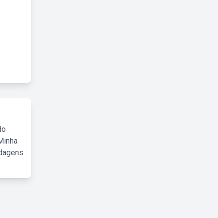
do
Minha
rdagens