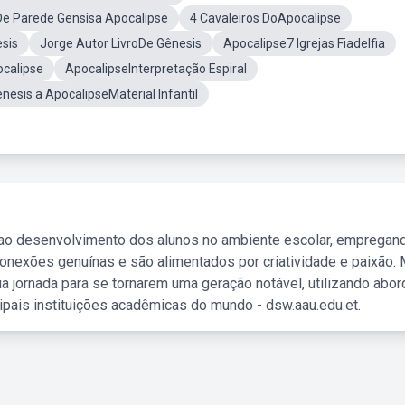
De Parede Gensisa Apocalipse
4 Cavaleiros DoApocalipse
sis
Jorge Autor LivroDe Gênesis
Apocalipse7 Igrejas Fiadelfia
calipse
ApocalipseInterpretação Espiral
nesis a ApocalipseMaterial Infantil
 ao desenvolvimento dos alunos no ambiente escolar, empregan
nexões genuínas e são alimentados por criatividade e paixão. 
a jornada para se tornarem uma geração notável, utilizando abo
ipais instituições acadêmicas do mundo - dsw.aau.edu.et.