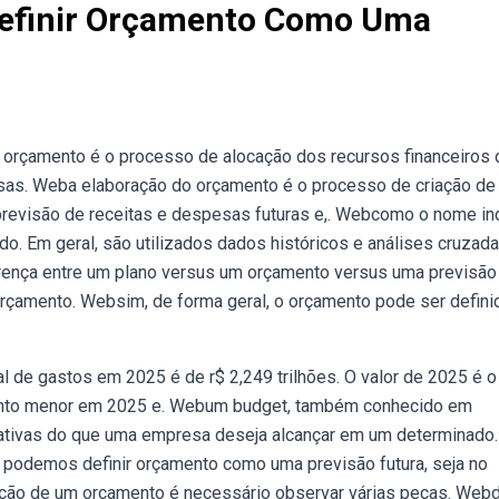
efinir Orçamento Como Uma
 orçamento é o processo de alocação dos recursos financeiros 
ssas. Weba elaboração do orçamento é o processo de criação de
previsão de receitas e despesas futuras e,. Webcomo o nome ind
o. Em geral, são utilizados dados históricos e análises cruzada
erença entre um plano versus um orçamento versus uma previsão
orçamento. Websim, de forma geral, o orçamento pode ser defini
 de gastos em 2025 é de r$ 2,249 trilhões. O valor de 2025 é o
mento menor em 2025 e. Web‍um budget, também conhecido em
tivas do que uma empresa deseja alcançar em um determinado.
 podemos definir orçamento como uma previsão futura, seja no
rução de um orçamento é necessário observar várias peças. Web