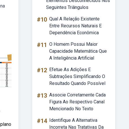
Elementos Desconhecidos Nos
 na
Seguintes Triângulos
#10
Qual A Relação Existente
Entre Recursos Naturais E
Dependência Econômica
#11
O Homem Possui Maior
Capacidade Matemática Que
A Inteligência Artificial
#12
Efetue As Adições E
Subtrações Simplificando O
Resultado Quando Possível
#13
Associe Corretamente Cada
Figura Ao Respectivo Canal
Mencionado No Texto
a
#14
Identifique A Alternativa
 plano
Incorreta Nas Tratativas Da