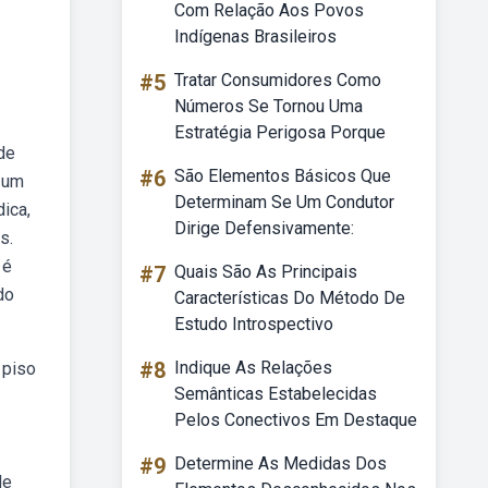
Com Relação Aos Povos
Indígenas Brasileiros
#5
Tratar Consumidores Como
Números Se Tornou Uma
Estratégia Perigosa Porque
de
#6
São Elementos Básicos Que
 um
Determinam Se Um Condutor
ica,
Dirige Defensivamente:
s.
 é
#7
Quais São As Principais
do
Características Do Método De
Estudo Introspectivo
#8
Indique As Relações
 piso
Semânticas Estabelecidas
Pelos Conectivos Em Destaque
#9
Determine As Medidas Dos
de