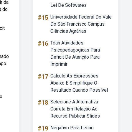
r da
Lei De Softwares.
s do
#15
Universidade Federal Do Vale
Do São Francisco Campus
cit
Ciências Agrárias
#16
Tdah Atividades
Psicopedagogicas Para
lhado
Deficit De Atenção Para
mpo.
Imprimir
#17
Calcule As Expressões
Abaixo E Simplifique O
Resultado Quando Possível
 o
#18
Selecione A Alternativa
Correta Em Relação Ao
Recurso Publicar Slides
#19
Negativo Para Lesao