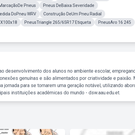
MarcaçãoDe Pneus
Pneus DeBaixa Severidade
edida DoPneu WRV
Construção DeUm Pneu Radial
0X100x18
PneusTriangle 265/65R17 Etiqueta
PneusAro 16 245
 ao desenvolvimento dos alunos no ambiente escolar, empregan
nexões genuínas e são alimentados por criatividade e paixão. 
a jornada para se tornarem uma geração notável, utilizando abo
ipais instituições acadêmicas do mundo - dsw.aau.edu.et.