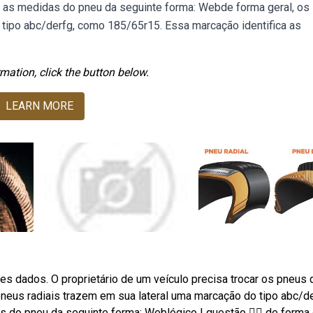
a as medidas do pneu da seguinte forma: Webde forma geral, os
 tipo abc/derfg, como 185/65r15. Essa marcação identifica as
mation, click the button below.
LEARN MORE
es dados. O proprietário de um veículo precisa trocar os pneus 
pneus radiais trazem em sua lateral uma marcação do tipo abc/de
 do pneu da seguinte forma: Weblógico | questão 👉🏻 de forma 