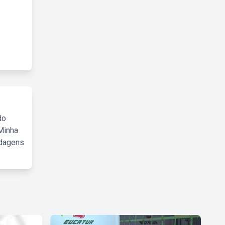
do
Minha
rdagens