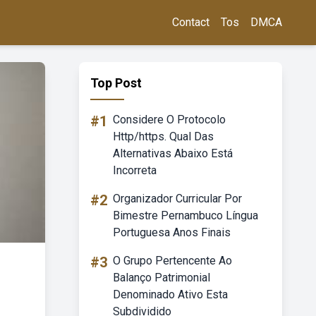
Contact
Tos
DMCA
Top Post
#1
Considere O Protocolo
Http/https. Qual Das
Alternativas Abaixo Está
Incorreta
#2
Organizador Curricular Por
Bimestre Pernambuco Língua
Portuguesa Anos Finais
#3
O Grupo Pertencente Ao
Balanço Patrimonial
Denominado Ativo Esta
Subdividido