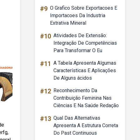
#9
O Grafico Sobre Exportacoes E
Importacoes Da Industria
Extrativa Mineral
#10
Atividades De Extensão:
Integração De Competências
Para Transformar O Eu
#11
A Tabela Apresenta Algumas
Características E Aplicações
De Alguns ácidos
#12
Reconhecimento Da
Contribuição Feminina Nas
Ciências E Na Saúde Redação
#13
Qual Das Alternativas
de
Apresenta A Estrutura Correta
rfg,
Do Past Continuous
geral,