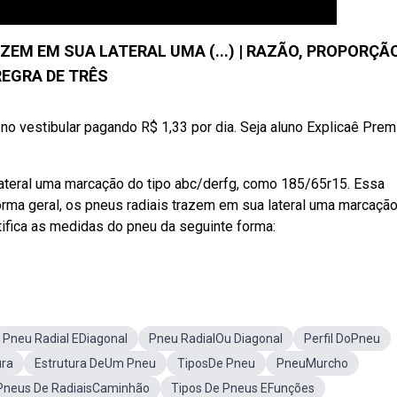
ZEM EM SUA LATERAL UMA (...) | RAZÃO, PROPORÇÃO
REGRA DE TRÊS
no vestibular pagando R$ 1,33 por dia. Seja aluno Explicaê Pre
ateral uma marcação do tipo abc/derfg, como 185/65r15. Essa
rma geral, os pneus radiais trazem em sua lateral uma marcaçã
ifica as medidas do pneu da seguinte forma:
Pneu Radial EDiagonal
Pneu RadialOu Diagonal
Perfil DoPneu
ura
Estrutura DeUm Pneu
TiposDe Pneu
PneuMurcho
Pneus De RadiaisCaminhão
Tipos De Pneus EFunções