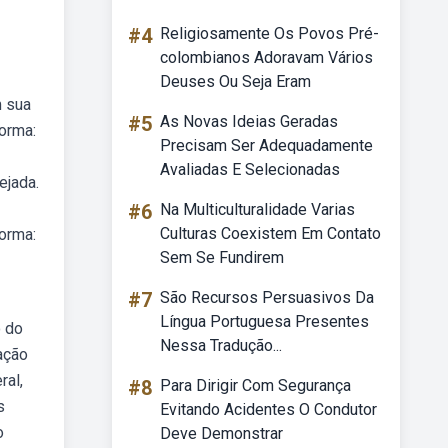
#4
Religiosamente Os Povos Pré-
colombianos Adoravam Vários
Deuses Ou Seja Eram
m sua
#5
As Novas Ideias Geradas
orma:
Precisam Ser Adequadamente
Avaliadas E Selecionadas
ejada.
#6
Na Multiculturalidade Varias
Culturas Coexistem Em Contato
orma:
Sem Se Fundirem
#7
São Recursos Persuasivos Da
Língua Portuguesa Presentes
o do
Nessa Tradução...
ação
ral,
#8
Para Dirigir Com Segurança
s
Evitando Acidentes O Condutor
o
Deve Demonstrar