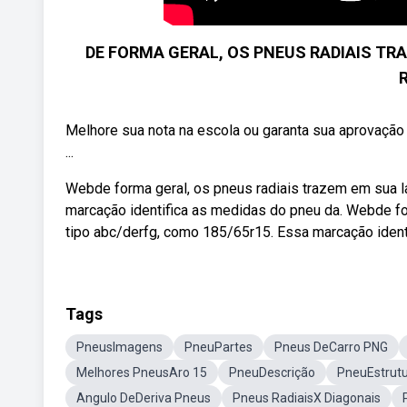
DE FORMA GERAL, OS PNEUS RADIAIS TRA
Melhore sua nota na escola ou garanta sua aprovação 
...
Webde forma geral, os pneus radiais trazem em sua l
marcação identifica as medidas do pneu da. Webde fo
tipo abc/derfg, como 185/65r15. Essa marcação ident
Tags
PneusImagens
PneuPartes
Pneus DeCarro PNG
Melhores PneusAro 15
PneuDescrição
PneuEstrut
Angulo DeDeriva Pneus
Pneus RadiaisX Diagonais