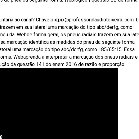
ntária ao canal? Chave pix:pix@professorclaudioteixeira. com. b
s trazem em sua lateral uma marcação do tipo abc/derfg, como
neu da. Webde forma geral, os pneus radiais trazem em sua late
sa marcação identifica as medidas do pneu da seguinte forma:
ateral uma marcação do tipo abc/derfg, como 185/65r15. Essa
forma: Webaprenda a interpretar a marcação dos pneus radiais e
lução da questão 141 do enem 2016 de razão e proporção.