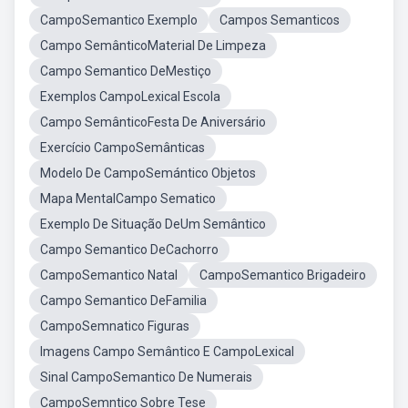
CampoSemantico Exemplo
Campos Semanticos
Campo SemânticoMaterial De Limpeza
Campo Semantico DeMestiço
Exemplos CampoLexical Escola
Campo SemânticoFesta De Aniversário
Exercício CampoSemânticas
Modelo De CampoSemántico Objetos
Mapa MentalCampo Sematico
Exemplo De Situação DeUm Semântico
Campo Semantico DeCachorro
CampoSemantico Natal
CampoSemantico Brigadeiro
Campo Semantico DeFamilia
CampoSemnatico Figuras
Imagens Campo Semântico E CampoLexical
Sinal CampoSemantico De Numerais
CampoSemntico Sobre Tese