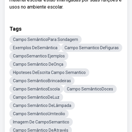
usos no ambiente escolar.
Tags
Campo SemânticoPara Sondagem
Exemplos DeSemântica
Campo Semantico DeFiguras
CampoSemantico Ejemplos
Campo Semântico DeOnça
Hipoteses DeEscrita Campo Semantico
Campo SemânticoBrincadeiras
Campo SemânticoEscola
Campo SemânticoDoces
Campo SemânticoDeLuz
Campo Semântico DeLâmpada
Campo SemânticoUmtecilio
Imagem De CampoSemantico
Campo Semântico DeAtravés