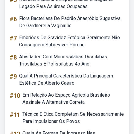
#5
Legado Para As áreas Ocupadas:
#6
Flora Bacteriana De Padrão Anaeróbio Sugestiva
De Gardnerella Vaginallis
#7
Embriões De Gravidez Ectópica Geralmente Não
Conseguem Sobreviver Porque
#8
Atividades Com Monossílabas Dissílabas
Trissílabas E Polissílabas 4o Ano
#9
Qual A Principal Característica Da Linguagem
Estética De Alberto Caeiro
#10
Em Relação Ao Espaço Agrícola Brasileiro
Assinale A Alternativa Correta
#11
Técnica E Etica Completam Se Necessariamente
Para Impulsionar Os Povos
Quais As Formas De Ingresso Nas