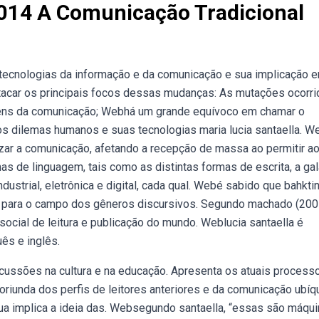
014 A Comunicação Tradicional
 tecnologias da informação e da comunicação e sua implicação 
tacar os principais focos dessas mudanças: As mutações ocorri
gens da comunicação; Webhá um grande equívoco em chamar o
s dilemas humanos e suas tecno­logias maria lucia santaella. 
ar a comunicação, afetando a recepção de massa ao permitir a
s de linguagem, tais como as distintas formas de escrita, a gal
dustrial, eletrônica e digital, cada qual. Webé sabido que bahkti
 para o campo dos gêneros discursivos. Segundo machado (2005
 social de leitura e publicação do mundo. Weblucia santaella é
ês e inglês.
cussões na cultura e na educação. Apresenta os atuais process
oriunda dos perfis de leitores anteriores e da comunicação ubíq
qua implica a ideia das. Websegundo santaella, “essas são máqu