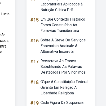
s
Laboratoriais Aplicados à
Nutrição Clínica Pdf
 Lucia
#15
Em Que Contexto Histórico
Foram Construídas As
Ferrovias Transiberiana
ssão
#16
Sobre A Greve De Serviços
asses,
Essenciais Assinale A
ntral
Alternativa Incorreta
e.
#17
Reescreva As Frases
Substituindo As Palavras
Destacadas Por Sinônimos
#18
O'que A Constituição Federal
Garante Em Relação A
Liberdade Religiosa
#19
Cada Figura Da Sequencia