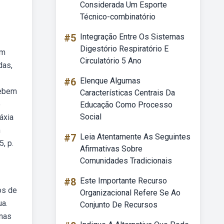
Considerada Um Esporte
Técnico-combinatório
#5
Integração Entre Os Sistemas
Digestório Respiratório E
em
Circulatório 5 Ano
das,
#6
Elenque Algumas
Webem
Características Centrais Da
o
Educação Como Processo
Social
áxia
n
#7
Leia Atentamente As Seguintes
, p.
Afirmativas Sobre
Comunidades Tradicionais
#8
Este Importante Recurso
os de
Organizacional Refere Se Ao
ua.
Conjunto De Recursos
inas