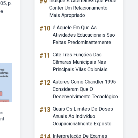
#9
Indique A Alternativa Que Pode
05, p.
Conter Um Relacionamento
 e
Mais Apropriado
#10
é Aquele Em Que As
Atividades Educacionais Sao
Feitas Predominantemente
#11
Cite Três Funções Das
Câmaras Municipais Nas
Principais Vilas Coloniais
#12
Autores Como Chandler 1995
Consideram Que O
Desenvolvimento Tecnológico
#13
Quais Os Limites De Doses
is
Anuais Ao Indivíduo
int
Ocupacionalmente Exposto
#14
Interpretação De Exames