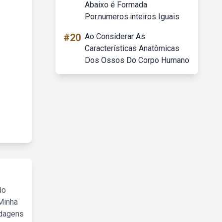
Abaixo é Formada
Por.numeros.inteiros Iguais
)
#20
Ao Considerar As
Características Anatômicas
Dos Ossos Do Corpo Humano
do
Minha
rdagens