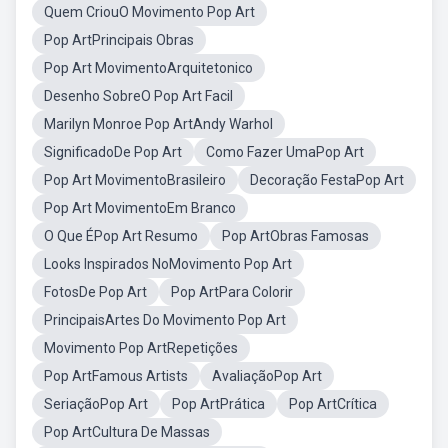
Quem CriouO Movimento Pop Art
Pop ArtPrincipais Obras
Pop Art MovimentoArquitetonico
Desenho SobreO Pop Art Facil
Marilyn Monroe Pop ArtAndy Warhol
SignificadoDe Pop Art
Como Fazer UmaPop Art
Pop Art MovimentoBrasileiro
Decoração FestaPop Art
Pop Art MovimentoEm Branco
O Que ÉPop Art Resumo
Pop ArtObras Famosas
Looks Inspirados NoMovimento Pop Art
FotosDe Pop Art
Pop ArtPara Colorir
PrincipaisArtes Do Movimento Pop Art
Movimento Pop ArtRepetições
Pop ArtFamous Artists
AvaliaçãoPop Art
SeriaçãoPop Art
Pop ArtPrática
Pop ArtCrítica
Pop ArtCultura De Massas