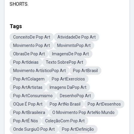
SHORTS.
Tags
ConceitoDe Pop Art
AtividadeDe Pop Art
Movimento Pop Art
MovimntoPop Art
ObrasDe Pop Art
ImagensDe Pop Art
Pop ArtIdeias
Texto SobrePop Art
Movimento ArtísticoPop Art
Pop ArtBrasil
Pop ArtColagem
Pop ArtExercícios
Pop ArtArtistas
Imagens DaPop Art
Pop ArtConsumismo
DesenhoPop Art
OQue É Pop Art
Pop ArtNo Brasil
Pop ArtDesenhos
Pop ArtBrasileira
O Movimento Pop ArteNo Mundo
Pop ArtÉ Nós
ColeçãoCom Pop Art
Onde SurgiuO Pop Art
Pop ArtDefinição