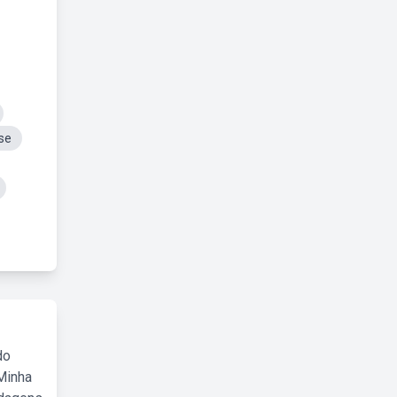
se
do
Minha