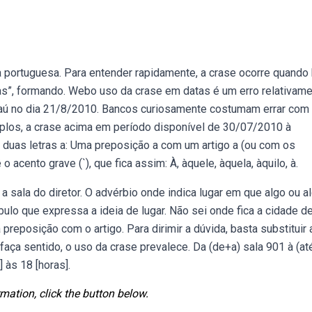
 portuguesa. Para entender rapidamente, a crase ocorre quando 
 “as”, formando. Webo uso da crase em datas é um erro relativam
taú no dia 21/8/2010. Bancos curiosamente costumam errar com
plos, a crase acima em período disponível de 30/07/2010 à
duas letras a: Uma preposição a com um artigo a (ou com os
 acento grave (`), que fica assim: À, àquele, àquela, àquilo, à.
a a sala do diretor. O advérbio onde indica lugar em que algo ou 
bulo que expressa a ideia de lugar. Não sei onde fica a cidade d
preposição com o artigo. Para dirimir a dúvida, basta substituir 
aça sentido, o uso da crase prevalece. Da (de+a) sala 901 à (at
 às 18 [horas].
mation, click the button below.