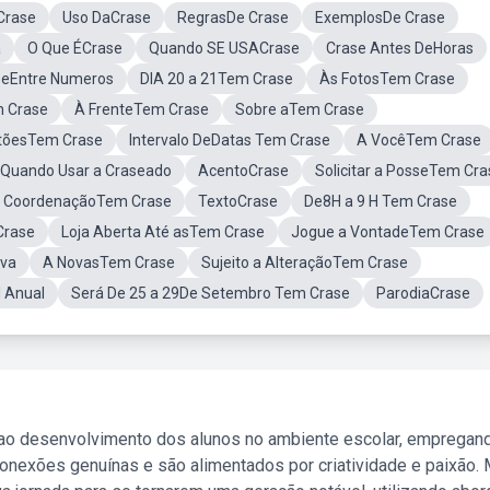
Crase
Uso DaCrase
RegrasDe Crase
ExemplosDe Crase
a
O Que ÉCrase
Quando SE USACrase
Crase Antes DeHoras
seEntre Numeros
DIA 20 a 21Tem Crase
Às FotosTem Crase
m Crase
À FrenteTem Crase
Sobre aTem Crase
tõesTem Crase
Intervalo DeDatas Tem Crase
A VocêTem Crase
Quando Usar a Craseado
AcentoCrase
Solicitar a PosseTem Cra
 CoordenaçãoTem Crase
TextoCrase
De8H a 9 H Tem Crase
Crase
Loja Aberta Até asTem Crase
Jogue a VontadeTem Crase
iva
A NovasTem Crase
Sujeito a AlteraçãoTem Crase
 Anual
Será De 25 a 29De Setembro Tem Crase
ParodiaCrase
 ao desenvolvimento dos alunos no ambiente escolar, empregan
nexões genuínas e são alimentados por criatividade e paixão. 