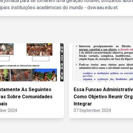
a jornada para se tornarem uma geração notável, utilizando abo
ipais instituições acadêmicas do mundo - dsw.aau.edu.et.
ntamente As Seguintes
Essa Funcao Administrati
vas Sobre Comunidades
Como Objetivo Reunir Org
nais
Integrar
ber 2024
07 September 2024