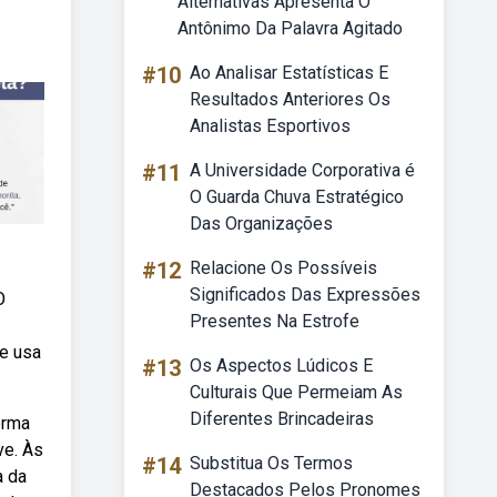
Alternativas Apresenta O
Antônimo Da Palavra Agitado
#10
Ao Analisar Estatísticas E
Resultados Anteriores Os
Analistas Esportivos
#11
A Universidade Corporativa é
O Guarda Chuva Estratégico
Das Organizações
#12
Relacione Os Possíveis
Significados Das Expressões
O
Presentes Na Estrofe
se usa
#13
Os Aspectos Lúdicos E
Culturais Que Permeiam As
Diferentes Brincadeiras
orma
ve. Às
#14
Substitua Os Termos
a da
Destacados Pelos Pronomes