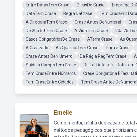
Entre DatasTem Crase
DicasDe Crase
Emprego Da
DataTem Crase
Regra DaCrase
Tem CraseEm Dat
A DiretoriaTem Crase
Crase Antes DeNumeral
Cra
De 20a 50 Tem Crase
A VidaTem Crase
20a 25 Te
Casos ObrigatóriosDe Crase
ÀTerra Crase
As Ques
A Craseado
As QuartasTem Crase
Para aCrase
Crase Antes DeN Umero
Da Pág a PagTem Crase
À
Saída a CampoTem Crase
De Tal Data a Tal DataTem 
Tem CraseEntre Números
Crase Obrigatória EFacultat
Tem CraseEntre Cidades
Tem Crase Antes DeNumeral
Emelie
Como mentor, minha dedicação é total
métodos pedagógicos que priorizam co