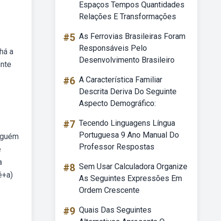
Espaços Tempos Quantidades
Relações E Transformações
#5
As Ferrovias Brasileiras Foram
Responsáveis Pelo
há a
Desenvolvimento Brasileiro
ente
#6
A Característica Familiar
Descrita Deriva Do Seguinte
Aspecto Demográfico:
#7
Tecendo Linguagens Língua
Portuguesa 9 Ano Manual Do
alguém
Professor Respostas
e
a
#8
Sem Usar Calculadora Organize
é+a)
As Seguintes Expressões Em
Ordem Crescente
#9
Quais Das Seguintes