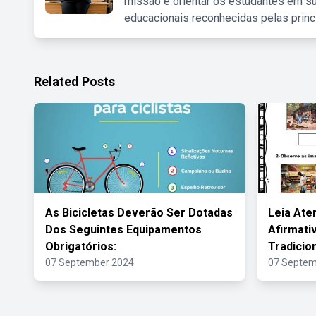
missão é orientar os estudantes em su
educacionais reconhecidas pelas princ
Related Posts
As Bicicletas Deverão Ser Dotadas
Leia Ate
Dos Seguintes Equipamentos
Afirmati
Obrigatórios:
Tradicio
07 September 2024
07 Septem