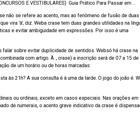
NCURSOS E VESTIBULARES) ‍ Guia Prático Para Passar em ...
ase não se refere ao acento, mas ao fenômeno de fusão de duas
 que vira 'à', diz. Weba crase tem duas grandes utilidades na líng
nticas e evitar ambiguidade em expressões. Por isso é uma
 falar sobre evitar duplicidade de sentidos. Websó há crase na
combinada com artigo. À. , crase) a inscrição será de 07 a 15 de
ação de um horário ou de horas marcadas:
sta às 21h? A sua consulta é à uma da tarde. O jogo do joão é. 
dinais ou ordinais, exceto em casos especiais. Nas orações em
do de numerais, o acento grave indicativo da crase é dispensa