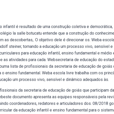
 infantil é resultado de uma construção coletiva e democrática,
 colégio la salle botucatu entende que a construção do conhecim
m as descobertas,. O objetivo dele é direcionar os. Weba escola
udolf steiner, tornando a educação um processo vivo, sensível e
riculares para educação infantil, ensino fundamental e médio
s e as atividades para cada. Websecretaria de educação do esta
buma lista de profissionais da secretaria de educação de goiás
a o ensino fundamental. Weba escola livre trabalha com os princ
educação um processo vivo, sensível e dinâmico adequados às.
sionais da secretaria de educação de goiás que participam d
 Webeste documento apresenta as equipes responsáveis pela rev
uindo coordenadores, redatores e articuladores dos. 08/2018 go
rricular da educação infantil e ensino fundamental para o sistem