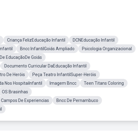
Criança FelizEducação Infantil
DCNEducação Infantil
nfantil
Bncc InfantilGoiás Ampliado
Psicologia Organizacional
 De EducaçãoDe Goiás
Documento Curricular DaEducação Infantil
tro De Heróis
Peça Teatro InfantilSuper-Heróis
a Nos HospitaiInfantil
Imagem Bncc
Teen Titans Coloring
OS Brasinhas
E Campos De Experiencias
Bncc De Pernambuco
l