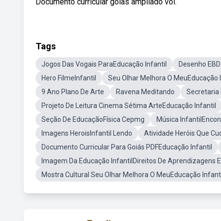
Documento curricular goias ampliado vol.
Tags
Jogos Das Vogais ParaEducação Infantil
Desenho EBD
Hero FilmeInfantil
Seu Olhar Melhora O MeuEducação I
9 Ano Plano De Arte
Ravena Meditando
Secretaria
Projeto De Leitura Cinema Sétima ArteEducação Infantil
Seção De EducaçãoFísica Cepmg
Música InfantilEncon
Imagens HeroisInfantil Lendo
Atividade Heróis Que Cud
Documento Curricular Para Goiás PDFEducação Infantil
Imagem Da Educação InfantilDireitos De Aprendizagens 
Mostra Cultural Seu Olhar Melhora O MeuEducação Infanti