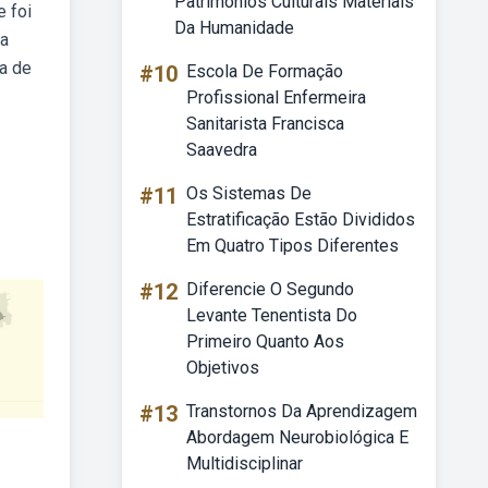
Patrimônios Culturais Materiais
 foi
Da Humanidade
 a
ia de
#10
Escola De Formação
Profissional Enfermeira
Sanitarista Francisca
Saavedra
#11
Os Sistemas De
Estratificação Estão Divididos
Em Quatro Tipos Diferentes
#12
Diferencie O Segundo
Levante Tenentista Do
Primeiro Quanto Aos
Objetivos
#13
Transtornos Da Aprendizagem
Abordagem Neurobiológica E
Multidisciplinar