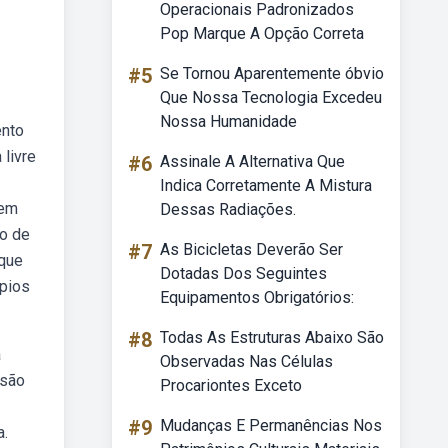
Operacionais Padronizados
Pop Marque A Opção Correta
#5
Se Tornou Aparentemente óbvio
Que Nossa Tecnologia Excedeu
Nossa Humanidade
ento
 livre
#6
Assinale A Alternativa Que
Indica Corretamente A Mistura
 em
Dessas Radiações.
do de
#7
As Bicicletas Deverão Ser
 que
Dotadas Dos Seguintes
ípios
Equipamentos Obrigatórios:
#8
Todas As Estruturas Abaixo São
a
Observadas Nas Células
isão
Procariontes Exceto
#9
Mudanças E Permanências Nos
a.