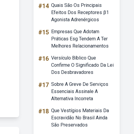
#14
Quais São Os Principais
Efeitos Dos Receptores β1
Agonista Adrenérgicos
#15
Empresas Que Adotam
Práticas Esg Tendem A Ter
Melhores Relacionamentos
#16
Versículo Bíblico Que
Confirme O Significado Da Lei
Dos Desbravadores
#17
Sobre A Greve De Serviços
Essenciais Assinale A
Alternativa Incorreta
#18
Que Vestígios Materiais Da
Escravidão No Brasil Ainda
São Preservados