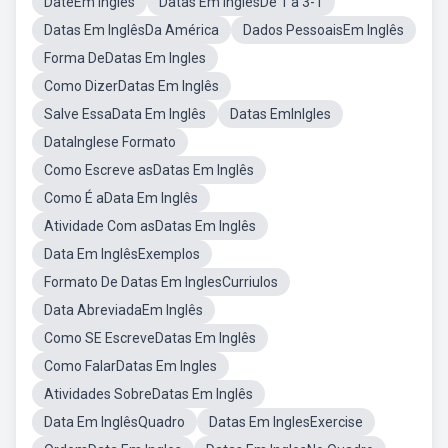
DateEm Inglês
Datas Em InglêsDe 1 a 3-1
Datas Em InglêsDa América
Dados PessoaisEm Inglês
Forma DeDatas Em Ingles
Como DizerDatas Em Inglês
Salve EssaData Em Inglês
Datas EmInlgles
DataInglese Formato
Como Escreve asDatas Em Inglês
Como É aData Em Inglês
Atividade Com asDatas Em Inglês
Data Em InglêsExemplos
Formato De Datas Em InglesCurriulos
Data AbreviadaEm Inglês
Como SE EscreveDatas Em Inglês
Como FalarDatas Em Ingles
Atividades SobreDatas Em Inglês
Data Em InglêsQuadro
Datas Em InglesExercise