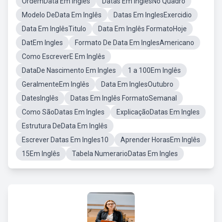
OrdemData Em Ingles
Datas Em InglesNo Quadro
Modelo DeData Em Inglês
Datas Em InglesExercidio
Data Em InglêsTitulo
Data Em Inglês FormatoHoje
DatEm Ingles
Formato De Data Em InglesAmericano
Como EscreverE Em Inglês
DataDe Nascimento Em Ingles
1 a 100Em Inglês
GeralmenteEm Inglês
Data Em InglesOutubro
DatesInglês
Datas Em Inglês FormatoSemanal
Como SãoDatas Em Ingles
ExplicaçãoDatas Em Ingles
Estrutura DeData Em Inglês
Escrever Datas Em Ingles10
Aprender HorasEm Inglês
15Em Inglês
Tabela NumerarioDatas Em Ingles