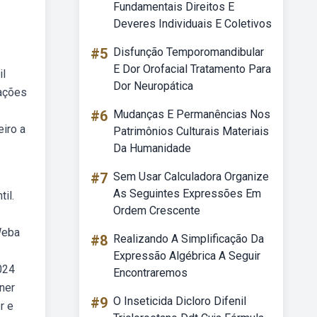
Fundamentais Direitos E
Deveres Individuais E Coletivos
#5
Disfunção Temporomandibular
E Dor Orofacial Tratamento Para
il
Dor Neuropática
tações
#6
Mudanças E Permanências Nos
eiro a
Patrimônios Culturais Materiais
Da Humanidade
#7
Sem Usar Calculadora Organize
As Seguintes Expressões Em
il.
Ordem Crescente
Weba
#8
Realizando A Simplificação Da
Expressão Algébrica A Seguir
024
Encontraremos
ner
#9
O Inseticida Dicloro Difenil
r e