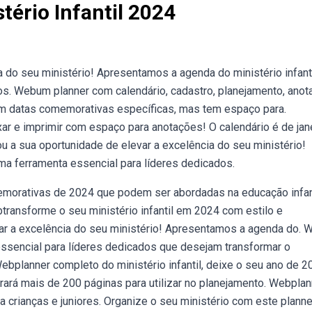
ério Infantil 2024
 do seu ministério! Apresentamos a agenda do ministério infant
os. Webum planner com calendário, cadastro, planejamento, ano
tém datas comemorativas específicas, mas tem espaço para.
xar e imprimir com espaço para anotações! O calendário é de jan
a sua oportunidade de elevar a excelência do seu ministério!
ma ferramenta essencial para líderes dedicados.
morativas de 2024 que podem ser abordadas na educação infant
btransforme o seu ministério infantil em 2024 com estilo e
ar a excelência do seu ministério! Apresentamos a agenda do. 
essencial para líderes dedicados que desejam transformar o
Webplanner completo do ministério infantil, deixe o seu ano de 2
ará mais de 200 páginas para utilizar no planejamento. Webplan
ra crianças e juniores. Organize o seu ministério com este planne