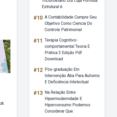
Tricloroetano Ddt Cuja Fórmula
Estrutural é
#10
A Contabilidade Cumpre Seu
Objetivo Como Ciencia Do
Controle Patrimonial
#11
Terapia Cognitivo-
comportamental Teoria E
Prática 3 Edição Pdf
Download
#12
Pós-graduação Em
Intervenção Aba Para Autismo
E Deficiência Intelectual
#13
Na Relação Entre
Hipermodernidade E
cê.
Hiperconsumo Podemos
Considerar Que: