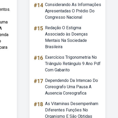
#14
Considerando As Informações
entos.
Apresentadas O Prédio Do
Congresso Nacional
buma
#15
Redação O Estigma
A
Associado às Doenças
genda
Mentais Na Sociedade
o
Brasileira
para
#16
Exercícios Trigonometria No
Triângulo Retângulo 9 Ano Pdf
Com Gabarito
#17
Dependendo Da Intencao Do
Coreografo Uma Pausa A
Ausencia Coreografica
#18
As Vitaminas Desempenham
Diferentes Funções No
Organismo E São Obtidas