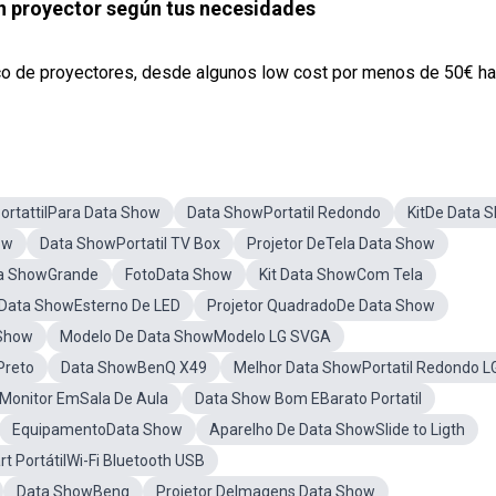
n proyector según tus necesidades
o de proyectores, desde algunos low cost por menos de 50€ hast
PortattilPara Data Show
Data ShowPortatil Redondo
KitDe Data 
ow
Data ShowPortatil TV Box
Projetor DeTela Data Show
a ShowGrande
FotoData Show
Kit Data ShowCom Tela
Data ShowEsterno De LED
Projetor QuadradoDe Data Show
 Show
Modelo De Data ShowModelo LG SVGA
Preto
Data ShowBenQ X49
Melhor Data ShowPortatil Redondo L
 Monitor EmSala De Aula
Data Show Bom EBarato Portatil
EquipamentoData Show
Aparelho De Data ShowSlide to Ligth
t PortátilWi-Fi Bluetooth USB
Data ShowBeng
Projetor DeImagens Data Show