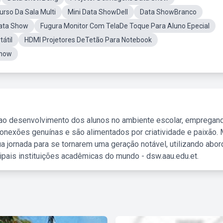
urso Da Sala Multi
Mini Data ShowDell
Data ShowBranco
Data Show
Fugura Monitor Com TelaDe Toque Para Aluno Epecial
átil
HDMI Projetores DeTetão Para Notebook
Show
 ao desenvolvimento dos alunos no ambiente escolar, empregan
nexões genuínas e são alimentados por criatividade e paixão. 
a jornada para se tornarem uma geração notável, utilizando abo
ipais instituições acadêmicas do mundo - dsw.aau.edu.et.