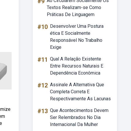
#9
Ao Circularem Socialmente Os
Textos Realizam-se Como
Práticas De Linguagem
#10
Desenvolver Uma Postura
ética E Socialmente
Responsável No Trabalho
Exige
#11
Qual A Relação Existente
Entre Recursos Naturais E
Dependência Econômica
#12
Assinale A Alternativa Que
Completa Correta E
Respectivamente As Lacunas
omize
#13
Que Acontecimentos Devem
sem
Ser Relembrados No Dia
e
Internacional Da Mulher