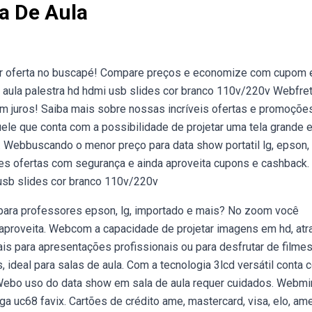
la De Aula
or oferta no buscapé! Compare preços e economize com cupom 
l aula palestra hd hdmi usb slides cor branco 110v/220v Webfre
em juros! Saiba mais sobre nossas incríveis ofertas e promoçõ
ele que conta com a possibilidade de projetar uma tela grande 
. Webbuscando o menor preço para data show portatil lg, epson,
s ofertas com segurança e ainda aproveita cupons e cashback.
 usb slides cor branco 110v/220v
para professores epson, lg, importado e mais? No zoom você
aproveita. Webcom a capacidade de projetar imagens em hd, atr
s para apresentações profissionais ou para desfrutar de filmes
ideal para salas de aula. Com a tecnologia 3lcd versátil conta 
. Webo uso do data show em sala de aula requer cuidados. Webmi
ga uc68 favix. Cartões de crédito ame, mastercard, visa, elo, am