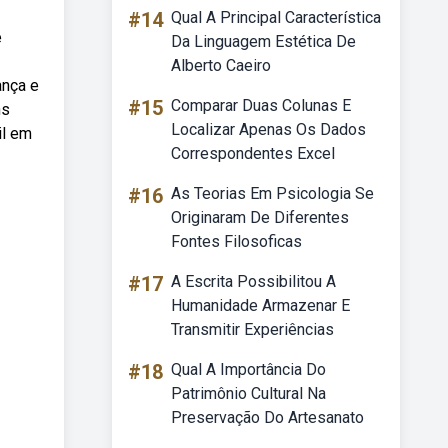
#14
Qual A Principal Característica
ê
Da Linguagem Estética De
Alberto Caeiro
ança e
#15
Comparar Duas Colunas E
ns
Localizar Apenas Os Dados
il em
Correspondentes Excel
#16
As Teorias Em Psicologia Se
Originaram De Diferentes
Fontes Filosoficas
#17
A Escrita Possibilitou A
Humanidade Armazenar E
Transmitir Experiências
#18
Qual A Importância Do
Patrimônio Cultural Na
Preservação Do Artesanato