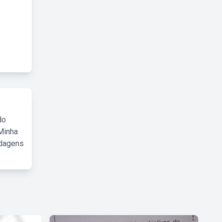
do
Minha
rdagens