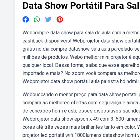
Data Show Portátil Para Sa
Webcompre data show para sala de aula com a melh
cashback disponíveis! Webprojetor data show portáti
grátis no dia compre datashow sala aula parcelado s
milhões de produtos. Webo melhor mini projetor é aqu
qualquer local. Dessa forma, saiba que esse aparelho
importado e mais? No zoom você compara as melhore
Webprojetor data show portátil aula palestra hd hdmi
Webbuscando o menor preço para data show portatil 
compara as melhores ofertas com segurança e ainda 
de conexões hdmi e usb, esses dispositivos são ideai
Webprojetor data show epson x 49 com 3. 600 lumens, 
cores até três vezes mais brilhantes tanto em color
projetor led portátil wifi 1800lumens datashow hdmi v