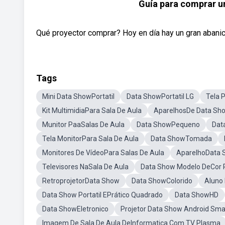
Guía para comprar u
Qué proyector comprar? Hoy en día hay un gran abanic
Tags
Mini Data ShowPortatil
Data ShowPortatil LG
Tela 
Kit MultimidiaPara Sala De Aula
AparelhosDe Data Sh
Munitor PaaSalas De Aula
Data ShowPequeno
Dat
Tela MonitorPara Sala De Aula
Data ShowTomada
Monitores De VídeoPara Salas De Aula
AparelhoData
Televisores NaSala De Aula
Data Show Modelo DeCor 
RetroprojetorData Show
Data ShowColorido
Aluno
Data Show Portatil EPrático Quadrado
Data ShowHD
Data ShowEletronico
Projetor Data Show Android Smar
Imagem De Sala De Aula DeInformatica Com TV Plasma