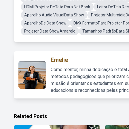
HDMI Projetor DeTeto Para Not Book
Leitor DeTela Rec
Aparelho Audio VisualData Show
Projetor Multimídia
AparelhoDe Data Show
DivX FormatoPara Projetor Port
Projetor Data ShowAmarelo
Tamanhos PadrãoData 
Emelie
Como mentor, minha dedicação é total
métodos pedagógicos que priorizam co
missão é orientar os estudantes em su
educacionais reconhecidas pelas princ
Related Posts