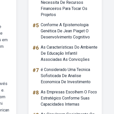
Necessita De Recursos
Financeiros Para Tocar Os
Projetos
#5
Conforme A Epistemologia
e
Genética De Jean Piaget O
te
Desenvolvimento Cognitivo
es em
em
#6
As Características Do Ambiente
De Educação Infantil
Associadas As Convicções
#7
é Considerado Uma Tecnica
Sofisticada De Analise
Economica De Investimento
avés
 e.
#8
As Empresas Escolhem O Foco
com
Estratégico Conforme Suas
ni
Capacidades Internas
erican