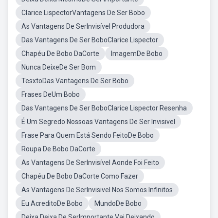
Clarice LispectorVantagens De Ser Bobo
As Vantagens De SerInvisível Produdora
Das Vantagens De Ser BoboClarice Lispector
Chapéu De Bobo DaCorte
ImagemDe Bobo
Nunca DeixeDe Ser Bom
TesxtoDas Vantagens De Ser Bobo
Frases DeUm Bobo
Das Vantagens De Ser BoboClarice Lispector Resenha
É Um Segredo Nossoas Vantagens De Ser Invisivel
Frase Para Quem Está Sendo FeitoDe Bobo
Roupa De Bobo DaCorte
As Vantagens De SerInvisível Aonde Foi Feito
Chapéu De Bobo DaCorte Como Fazer
As Vantagens De SerInvisivel Nos Somos Infinitos
Eu AcreditoDe Bobo
MundoDe Bobo
Deixa Deixa De SerImportante Vai Deixando