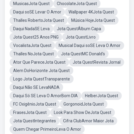
MusicasJota Quest
ChocolateJota Quest
Daqui soSE Levar O Amor
Wallpaper 4KJota Quest
Thalles RobertoJota Quest
Música HojeJota Quest
Daqui NadaSE Leva
Jota QuestÁlbum Capa
Jota Quest25 Anos PNG
Jota QuestLivro
VocalistaJota Quest
Musical Daqui soSE Leva O Amor
Thalles NoJota Quest
Jota QuestMC Donald's
Ator Que PareceJota Quest
Jota QuestRevista Jornal
Alem DoHorizonte Jota Quest
Logo Jota QuestTransparente
Daqui Não SE LevaNADA
Daqui Só SE Leva O AmorBom DIA
HelberJota Quest
FC OxigênioJota Quest
GorgonoidJota Quest
FrasesJota Quest
Look Para Show DeJota Quest
Jota QuestIntegrantes
Cifra ClubAmor Maior Jota
Quem Chegar PrimeiroLeva O Amor