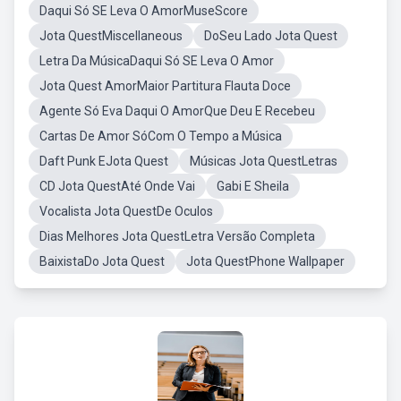
Daqui Só SE Leva O AmorMuseScore
Jota QuestMiscellaneous
DoSeu Lado Jota Quest
Letra Da MúsicaDaqui Só SE Leva O Amor
Jota Quest AmorMaior Partitura Flauta Doce
Agente Só Eva Daqui O AmorQue Deu E Recebeu
Cartas De Amor SóCom O Tempo a Música
Daft Punk EJota Quest
Músicas Jota QuestLetras
CD Jota QuestAté Onde Vai
Gabi E Sheila
Vocalista Jota QuestDe Oculos
Dias Melhores Jota QuestLetra Versão Completa
BaixistaDo Jota Quest
Jota QuestPhone Wallpaper