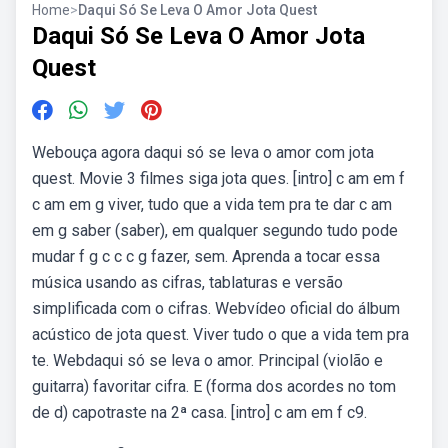
Home
>
Daqui Só Se Leva O Amor Jota Quest
Daqui Só Se Leva O Amor Jota
Quest
Webouça agora daqui só se leva o amor com jota
quest. Movie 3 filmes siga jota ques. [intro] c am em f
c am em g viver, tudo que a vida tem pra te dar c am
em g saber (saber), em qualquer segundo tudo pode
mudar f g c c c g fazer, sem. Aprenda a tocar essa
música usando as cifras, tablaturas e versão
simplificada com o cifras. Webvídeo oficial do álbum
acústico de jota quest. Viver tudo o que a vida tem pra
te. Webdaqui só se leva o amor. Principal (violão e
guitarra) favoritar cifra. E (forma dos acordes no tom
de d) capotraste na 2ª casa. [intro] c am em f c9.