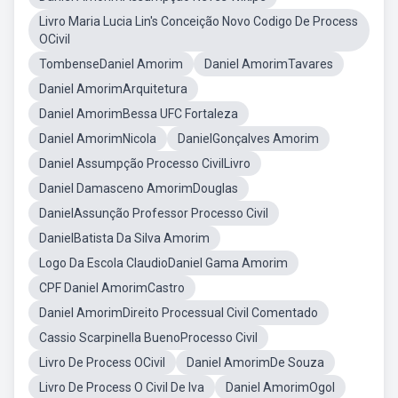
Livro Maria Lucia Lin's Conceição Novo Codigo De Process
OCivil
TombenseDaniel Amorim
Daniel AmorimTavares
Daniel AmorimArquitetura
Daniel AmorimBessa UFC Fortaleza
Daniel AmorimNicola
DanielGonçalves Amorim
Daniel Assumpção Processo CivilLivro
Daniel Damasceno AmorimDouglas
DanielAssunção Professor Processo Civil
DanielBatista Da Silva Amorim
Logo Da Escola ClaudioDaniel Gama Amorim
CPF Daniel AmorimCastro
Daniel AmorimDireito Processual Civil Comentado
Cassio Scarpinella BuenoProcesso Civil
Livro De Process OCivil
Daniel AmorimDe Souza
Livro De Process O Civil De Iva
Daniel AmorimOgol