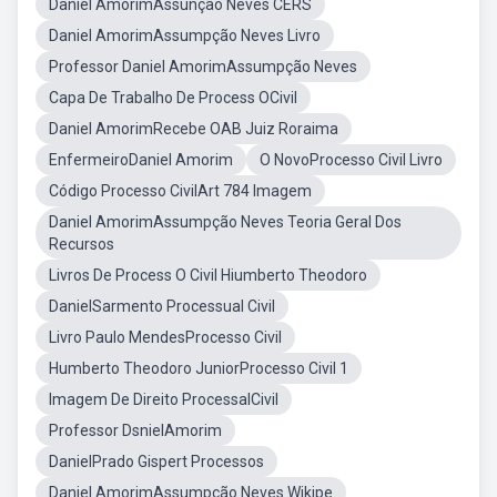
Daniel AmorimAssunção Neves CERS
Daniel AmorimAssumpção Neves Livro
Professor Daniel AmorimAssumpção Neves
Capa De Trabalho De Process OCivil
Daniel AmorimRecebe OAB Juiz Roraima
EnfermeiroDaniel Amorim
O NovoProcesso Civil Livro
Código Processo CivilArt 784 Imagem
Daniel AmorimAssumpção Neves Teoria Geral Dos
Recursos
Livros De Process O Civil Hiumberto Theodoro
DanielSarmento Processual Civil
Livro Paulo MendesProcesso Civil
Humberto Theodoro JuniorProcesso Civil 1
Imagem De Direito ProcessalCivil
Professor DsnielAmorim
DanielPrado Gispert Processos
Daniel AmorimAssumpção Neves Wikipe