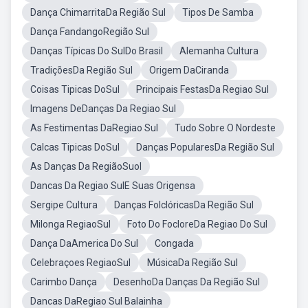
Dança ChimarritaDa Região Sul
Tipos De Samba
Dança FandangoRegião Sul
Danças Típicas Do SulDo Brasil
Alemanha Cultura
TradiçõesDa Região Sul
Origem DaCiranda
Coisas Tipicas DoSul
Principais FestasDa Regiao Sul
Imagens DeDanças Da Regiao Sul
As Festimentas DaRegiao Sul
Tudo Sobre O Nordeste
Calcas Tipicas DoSul
Danças PopularesDa Região Sul
As Danças Da RegiãoSuol
Dancas Da Regiao SulE Suas Origensa
Sergipe Cultura
Danças FolclóricasDa Região Sul
Milonga RegiaoSul
Foto Do FocloreDa Regiao Do Sul
Dança DaAmerica Do Sul
Congada
Celebraçoes RegiaoSul
MúsicaDa Região Sul
Carimbo Dança
DesenhoDa Danças Da Região Sul
Dancas DaRegiao Sul Balainha