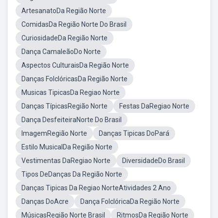
ArtesanatoDa Região Norte
ComidasDa Região Norte Do Brasil
CuriosidadeDa Região Norte
Dança CamaleãoDo Norte
Aspectos CulturaisDa Região Norte
Danças FolclóricasDa Região Norte
Musicas TipicasDa Regiao Norte
Danças TípicasRegião Norte
Festas DaRegiao Norte
Dança DesfeiteiraNorte Do Brasil
ImagemRegião Norte
Danças Tipicas DoPará
Estilo MusicalDa Região Norte
Vestimentas DaRegiao Norte
DiversidadeDo Brasil
Tipos DeDanças Da Região Norte
Danças Tipicas Da Regiao NorteAtividades 2 Ano
Danças DoAcre
Dança FolclóricaDa Região Norte
MúsicasRegião Norte Brasil
RitmosDa Região Norte