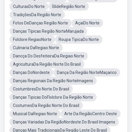
CulturasDo Norte
SlideRegião Norte
TradiçõesDa Região Norte
Fotos DeDanças Região Norte
AçaiDo Norte
Danças Típicas Região NorteMarujada
Folclore RegiaoNorte
Roupa TipicaDo Norte
Culinaria DaRegiao Norte
Dancça Do DesfeiteiraDa Regiao Norte
AgriculturaDa Região Norte Do Brasil
Danças DoNordeste
Dança Da Região NorteMaçarico
Danças Regionais Da Região NorteImagens
CostumbresDo Norte Do Brasil
Danças Tipicas DoFlolclore Da Região Norte
CostumesDa Região Norte Do Brasil
Musical DaRegiao Norte
Arte Da RegiãoCentro Oeste
Danças Variadas Da RegiãoNordeste Do Brasil Imagens
Danças Mais TradicionaisDa Região Leste Do Brasil