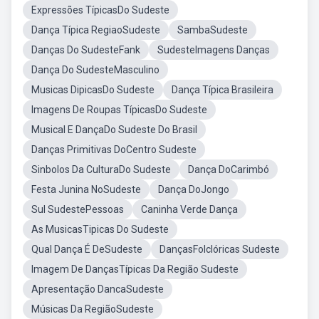
Expressões TípicasDo Sudeste
Dança Típica RegiaoSudeste
SambaSudeste
Danças Do SudesteFank
SudesteImagens Danças
Dança Do SudesteMasculino
Musicas DipicasDo Sudeste
Dança Típica Brasileira
Imagens De Roupas TípicasDo Sudeste
Musical E DançaDo Sudeste Do Brasil
Danças Primitivas DoCentro Sudeste
Sinbolos Da CulturaDo Sudeste
Dança DoCarimbó
Festa Junina NoSudeste
Dança DoJongo
Sul SudestePessoas
Caninha Verde Dança
As MusicasTipicas Do Sudeste
Qual Dança É DeSudeste
DançasFolclóricas Sudeste
Imagem De DançasTípicas Da Região Sudeste
Apresentação DancaSudeste
Músicas Da RegiãoSudeste