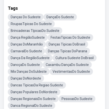
Tags
Danças Do Sudeste
DançaDo Sudeste
RoupasTipicas Do Sudeste
Brincadeiras TípicasDo Sudeste
Dança RegiãoSudeste
FestasTipicas Do Sudeste
Danças DoMaranhão
Danças Tipicas DoBrasil
CarnavalDo Sudeste
Danças Tipicas DoParana
Dança Da RegiãoSudeste
Cultura Sudeste DoBrasil
DancçaDo Sudeste
Caxambu DançaDo Sudeste
Mix Danças DoSuldeste
VestimentasDo Sudeste
Danças DoNordeste
Dancas TipicasDa Regiao Sudeste
Danças Populares DoNordeste
Danças RegionaisDo Sudeste
PessoasDo Sudeste
Danca RegionalDo Sudeste