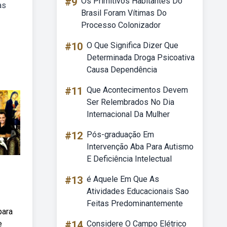
#9
Os Primitivos Habitantes Do
as
Brasil Foram Vítimas Do
Processo Colonizador
#10
O Que Significa Dizer Que
Determinada Droga Psicoativa
Causa Dependência
#11
Que Acontecimentos Devem
Ser Relembrados No Dia
Internacional Da Mulher
#12
Pós-graduação Em
Intervenção Aba Para Autismo
E Deficiência Intelectual
#13
é Aquele Em Que As
Atividades Educacionais Sao
Feitas Predominantemente
para
e
#14
Considere O Campo Elétrico