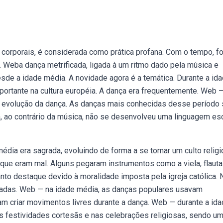
orporais, é considerada como prática profana. Com o tempo, fo
Weba dança metrificada, ligada à um ritmo dado pela música e
esde a idade média. A novidade agora é a temática. Durante a id
ortante na cultura européia. A dança era frequentemente. Web 
na evolução da dança. As danças mais conhecidas desse período 
a, ao contrário da música, não se desenvolveu uma linguagem esc
édia era sagrada, evoluindo de forma a se tornar um culto relig
 que eram mal. Alguns pegaram instrumentos como a viela, flaut
anto destaque devido à moralidade imposta pela igreja católica.
radas. Web — na idade média, as danças populares usavam
am criar movimentos livres durante a dança. Web — durante a id
 festividades cortesãs e nas celebrações religiosas, sendo u