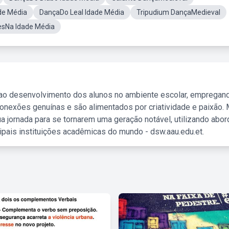
de Média
DançaDo Leal Idade Média
Tripudium DançaMedieval
sNa Idade Média
 ao desenvolvimento dos alunos no ambiente escolar, empregan
nexões genuínas e são alimentados por criatividade e paixão. 
a jornada para se tornarem uma geração notável, utilizando abo
ipais instituições acadêmicas do mundo - dsw.aau.edu.et.