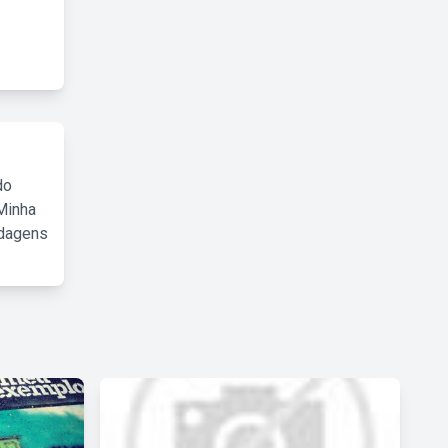
do
Minha
rdagens