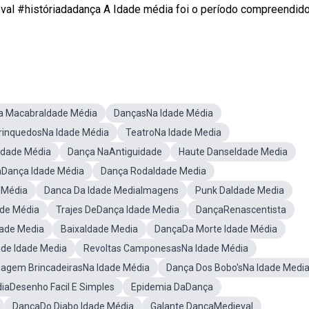
al #históriadadança A Idade média foi o período compreendid
a MacabraIdade Média
DançasNa Idade Média
rinquedosNa Idade Média
TeatroNa Idade Media
Idade Média
Dança NaAntiguidade
Haute DanseIdade Media
Dança Idade Média
Dança RodaIdade Media
e Média
Danca Da Idade MediaImagens
Punk DaIdade Media
ade Média
Trajes DeDança Idade Media
DançaRenascentista
dade Media
BaixaIdade Media
DançaDa Morte Idade Média
de Idade Media
Revoltas CamponesasNa Idade Média
agem BrincadeirasNa Idade Média
Dança Dos Bobo'sNa Idade Medi
iaDesenho Facil E Simples
Epidemia DaDança
DançaDo Diabo Idade Média
Galante DançaMedieval