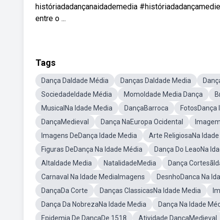
históriadadançanaidademedia #históriadadançamediev
entre o ...
Tags
Dança DaIdade Média
Danças DaIdade Media
Danç
SociedadeIdade Média
MomoIdade Media Dança
B
MusicalNa Idade Media
DançaBarroca
FotosDança 
DançaMedieval
Dança NaEuropa Ocidental
Imagem
Imagens DeDança Idade Media
Arte ReligiosaNa Idad
Figuras DeDança Na Idade Média
Dança Do LeaoNa Id
AltaIdade Media
NatalidadeMedia
Dança CortesãI
Carnaval Na Idade MediaImagens
DesnhoDanca Na Ida
DançaDa Corte
Danças ClassicasNa Idade Media
Im
Dança Da NobrezaNa Idade Media
Dança Na Idade Méd
Epidemia De DançaDe 1518
Atividade DançaMedieval