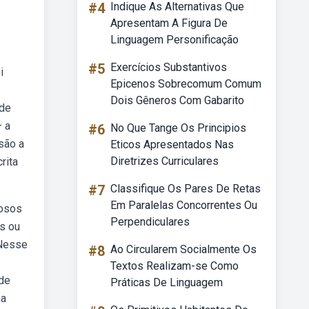
#4
Indique As Alternativas Que
Apresentam A Figura De
Linguagem Personificação
#5
Exercícios Substantivos
i
Epicenos Sobrecomum Comum
Dois Gêneros Com Gabarito
ade
— a
#6
No Que Tange Os Principios
são a
Eticos Apresentados Nas
Diretrizes Curriculares
rita
#7
Classifique Os Pares De Retas
Em Paralelas Concorrentes Ou
iosos
Perpendiculares
as ou
 Nesse
#8
Ao Circularem Socialmente Os
Textos Realizam-se Como
ade
Práticas De Linguagem
ma