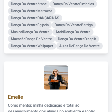
Dança Do Ventreárabe
Dança Do VentreSimbolos
Dança Do VentreMarrocos
Dança Do VentreDANÇARINAS
Dança Do VentreEgípcia
Dança Do VentreBarriga
MusicalDança Do Ventre
ArabiDança Do Ventre
MacacãoDança Do Ventre
Dança Do VentreFreepik
Dança Do VentreWallpaper
Aulas DeDança Do Ventre
Emelie
Como mentor, minha dedicação é total ao
desenvolvimento dos alunos no ambiente escolar,