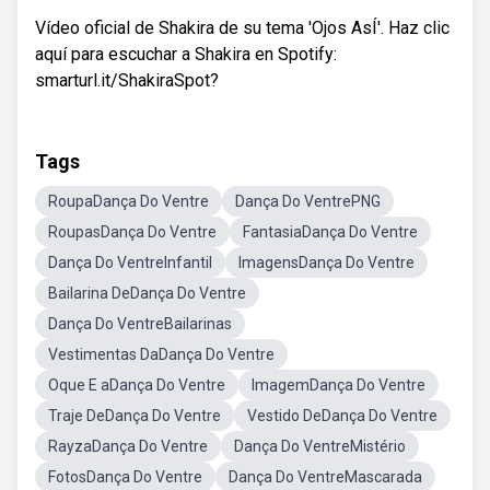
Vídeo oficial de Shakira de su tema 'Ojos AsÍ'. Haz clic
aquí para escuchar a Shakira en Spotify:
smarturl.it/ShakiraSpot?
Tags
RoupaDança Do Ventre
Dança Do VentrePNG
RoupasDança Do Ventre
FantasiaDança Do Ventre
Dança Do VentreInfantil
ImagensDança Do Ventre
Bailarina DeDança Do Ventre
Dança Do VentreBailarinas
Vestimentas DaDança Do Ventre
Oque E aDança Do Ventre
ImagemDança Do Ventre
Traje DeDança Do Ventre
Vestido DeDança Do Ventre
RayzaDança Do Ventre
Dança Do VentreMistério
FotosDança Do Ventre
Dança Do VentreMascarada