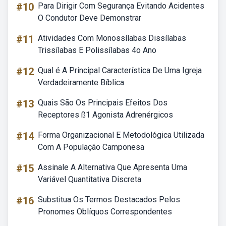
#10
Para Dirigir Com Segurança Evitando Acidentes
O Condutor Deve Demonstrar
#11
Atividades Com Monossílabas Dissílabas
Trissílabas E Polissílabas 4o Ano
#12
Qual é A Principal Característica De Uma Igreja
Verdadeiramente Bíblica
#13
Quais São Os Principais Efeitos Dos
Receptores ß1 Agonista Adrenérgicos
#14
Forma Organizacional E Metodológica Utilizada
Com A População Camponesa
#15
Assinale A Alternativa Que Apresenta Uma
Variável Quantitativa Discreta
#16
Substitua Os Termos Destacados Pelos
Pronomes Oblíquos Correspondentes